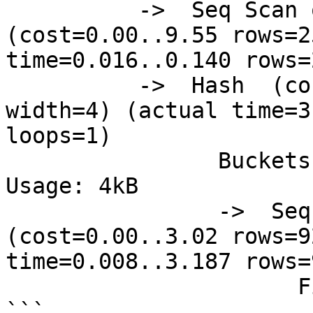
          ->  Seq Scan on pg_class  
(cost=0.00..9.55 rows=2
time=0.016..0.140 rows=
          ->  Hash  (cost=3.02..3.02 rows=92 
width=4) (actual time=3
loops=1)

                Buckets: 1024  Batches: 1  Memory 
Usage: 4kB

                ->  Seq Scan on pg_index  
(cost=0.00..3.02 rows=9
time=0.008..3.187 rows=
                      Filter: indisunique

```
