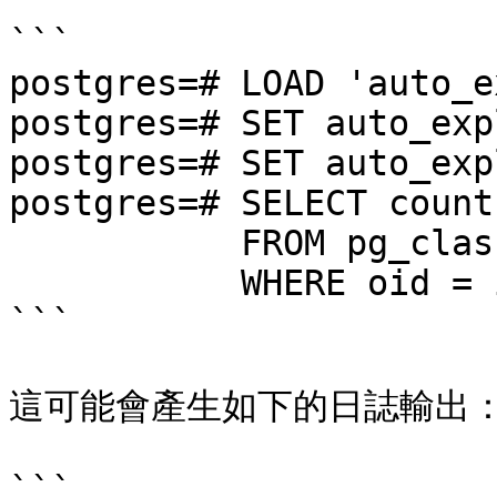
```

postgres=# LOAD 'auto_e
postgres=# SET auto_exp
postgres=# SET auto_exp
postgres=# SELECT count(
           FROM pg_class, pg_index

           WHERE oid = indrelid AND indisunique;

```

這可能會產生如下的日誌輸出：
```
