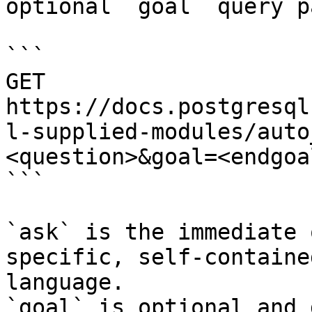
optional `goal` query p
```

GET 
https://docs.postgresql
l-supplied-modules/auto
<question>&goal=<endgoal
```

`ask` is the immediate 
specific, self-containe
language.

`goal` is optional and 