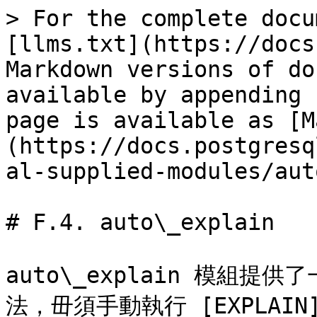
> For the complete docu
[llms.txt](https://docs
Markdown versions of do
available by appending 
page is available as [M
(https://docs.postgresq
al-supplied-modules/aut
# F.4. auto\_explain

auto\_explain 模組
法，毌須手動執行 [EXPLAIN](/