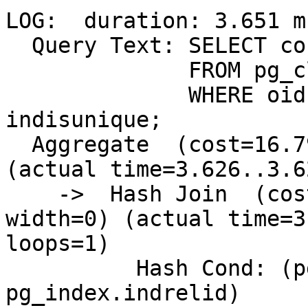
LOG:  duration: 3.651 m
  Query Text: SELECT count(*)

              FROM pg_class, pg_index

              WHERE oid = indrelid AND 
indisunique;

  Aggregate  (cost=16.79..16.80 rows=1 width=0) 
(actual time=3.626..3.6
    ->  Hash Join  (cost=4.17..16.55 rows=92 
width=0) (actual time=3
loops=1)

          Hash Cond: (pg_class.oid = 
pg_index.indrelid)
