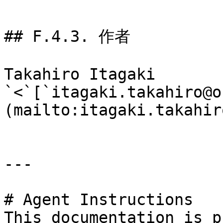
## F.4.3. 作者

Takahiro Itagaki 
`<`[`itagaki.takahiro@o
(mailto:itagaki.takahir
---

# Agent Instructions

This documentation is p