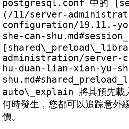
postgresql.conf 中的 [se
(/11/server-administrat
configuration/19.11.-yo
she-can-shu.md#session_
[shared\_preload\_libra
administration/server-c
hu-duan-lian-xian-yu-sh
shu.md#shared_preload_
auto\_explain 將其
何時發生，您都可以追踪意外
價。
