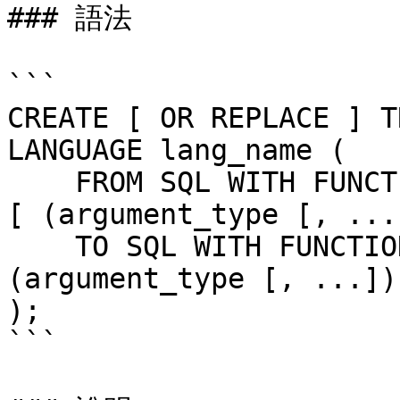
### 語法

```

CREATE [ OR REPLACE ] T
LANGUAGE lang_name (

    FROM SQL WITH FUNCTION from_sql_function_name 
[ (argument_type [, ...
    TO SQL WITH FUNCTION to_sql_function_name [ 
(argument_type [, ...]) 
);

```
