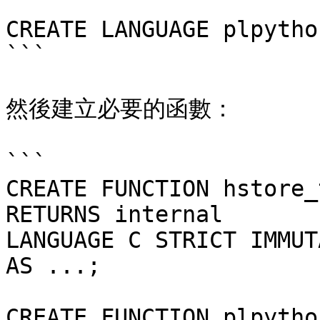
CREATE LANGUAGE plpytho
```

然後建立必要的函數：

```

CREATE FUNCTION hstore_
RETURNS internal

LANGUAGE C STRICT IMMUTA
AS ...;

CREATE FUNCTION plpytho