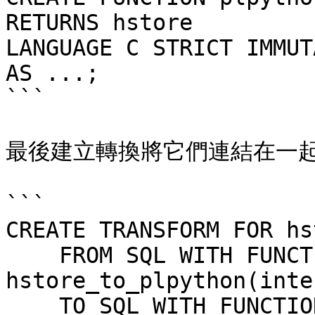
RETURNS hstore

LANGUAGE C STRICT IMMUTA
AS ...;

```

最後建立轉換將它們連結在一起
```

CREATE TRANSFORM FOR hs
    FROM SQL WITH FUNCTION 
hstore_to_plpython(inte
    TO SQL WITH FUNCTION 