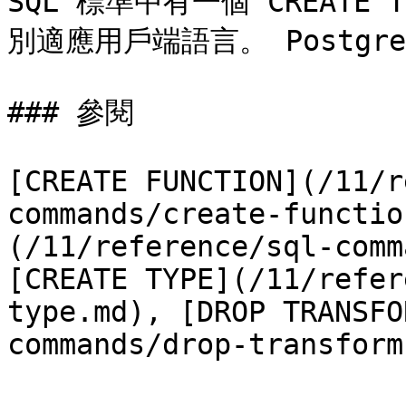
SQL 標準中有一個 CREATE
別適應用戶端語言。 Postgre
### 參閱

[CREATE FUNCTION](/11/r
commands/create-functio
(/11/reference/sql-comm
[CREATE TYPE](/11/refer
type.md), [DROP TRANSFO
commands/drop-transform.