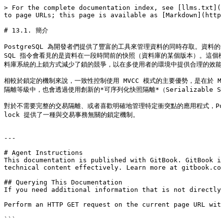
> For the complete documentation index, see [llms.txt](
to page URLs; this page is available as [Markdown](http
# 13.1. 簡介

PostgreSQL 為開發者們提供了豐富的工具來管理資料的同時存取。資料的一致
SQL 指令會看見的是資料在一段時間前的快照（資料庫的某個版本）。這個
料庫系統的上鎖方式減少了鎖的競爭，以在多使用者的環境中提供合理的效能
相較於鎖定的機制來說，一致性控制使用 MVCC 模式的主要優勢，是在於 
隔離等級中，也會透過使用創新的*可序列化快照隔離*（Serializable Sna
對於不需要完整的交易隔離、或者喜歡明確地管理特定衝突點的應用程式，Post
lock 提供了一種與交易事務無關的鎖定機制。

---

# Agent Instructions

This documentation is published with GitBook. GitBook i
technical content effectively. Learn more at gitbook.co
## Querying This Documentation

If you need additional information that is not directly
Perform an HTTP GET request on the current page URL wit
```
