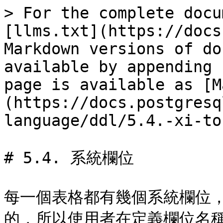
> For the complete docu
[llms.txt](https://docs
Markdown versions of do
available by appending 
page is available as [M
(https://docs.postgresq
language/ddl/5.4.-xi-to
# 5.4. 系統欄位

每一個表格都有幾個系統欄位
的，所以使用者在定義欄位名