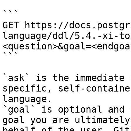
```

GET https://docs.postgr
language/ddl/5.4.-xi-to
<question>&goal=<endgoal
```

`ask` is the immediate 
specific, self-containe
language.

`goal` is optional and 
goal you are ultimately
behalf of the user. Git