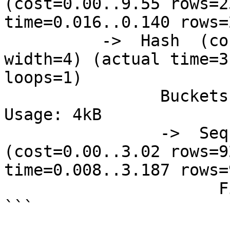
(cost=0.00..9.55 rows=2
time=0.016..0.140 rows=
          ->  Hash  (cost=3.02..3.02 rows=92 
width=4) (actual time=3
loops=1)

                Buckets: 1024  Batches: 1  Memory 
Usage: 4kB

                ->  Seq Scan on pg_index  
(cost=0.00..3.02 rows=9
time=0.008..3.187 rows=
                      Filter: indisunique

```
