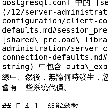
postgresql.conf 中的 [se
(/12/server-administrat
configuration/client-co
defaults.md#session_pre
[shared\_preload\_libra
administration/server-c
connection-defaults.md#
string) 中包含 auto\_
線中。然後，無論何時發生，
會有一些系統代價。

## F.4.1. 組態參數
