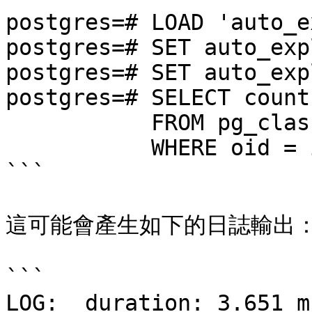
postgres=# LOAD 'auto_e
postgres=# SET auto_exp
postgres=# SET auto_exp
postgres=# SELECT count(
           FROM pg_class, pg_index

           WHERE oid = indrelid AND indisunique;

```

這可能會產生如下的日誌輸出：
```

LOG:  duration: 3.651 m