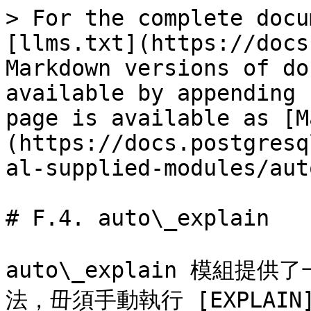
> For the complete docu
[llms.txt](https://docs
Markdown versions of do
available by appending 
page is available as [M
(https://docs.postgresq
al-supplied-modules/aut
# F.4. auto\_explain

auto\_explain 模組
法，毌須手動執行 [EXPLAIN](/