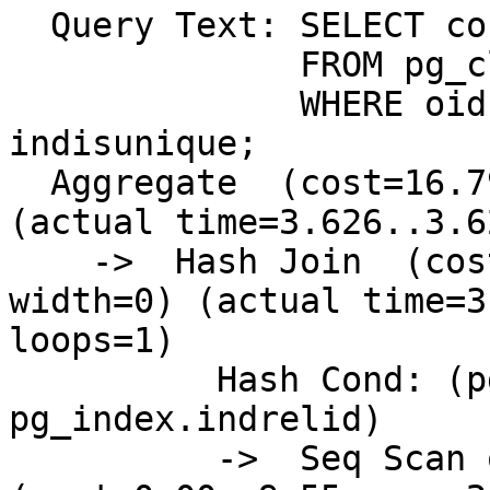
  Query Text: SELECT count(*)

              FROM pg_class, pg_index

              WHERE oid = indrelid AND 
indisunique;

  Aggregate  (cost=16.79..16.80 rows=1 width=0) 
(actual time=3.626..3.6
    ->  Hash Join  (cost=4.17..16.55 rows=92 
width=0) (actual time=3
loops=1)

          Hash Cond: (pg_class.oid = 
pg_index.indrelid)

          ->  Seq Scan on pg_class  