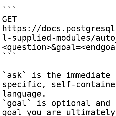
```

GET 
https://docs.postgresql
l-supplied-modules/auto
<question>&goal=<endgoal
```

`ask` is the immediate 
specific, self-containe
language.

`goal` is optional and 
goal you are ultimately