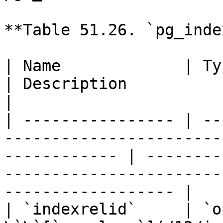
**Table 51.26. `pg_inde
| Name             | Type           | References      
| Description                                                                                             
|

| ---------------- | --
-----------------------
------------ | --------
-----------------------
------------------ |

| `indexrelid`     | `o