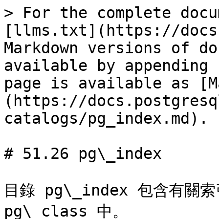
> For the complete docu
[llms.txt](https://docs
Markdown versions of do
available by appending 
page is available as [M
(https://docs.postgresq
catalogs/pg_index.md).

# 51.26 pg\_index

目錄 pg\_index 包含有
pg\_class 中。
