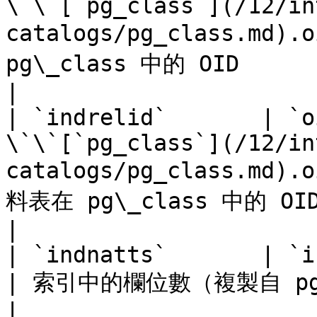
\`\`[`pg_class`](/12/in
catalogs/pg_class.md).
pg\_class 中的 OID                                                                                   
|

| `indrelid`       | `o
\`\`[`pg_class`](/12/in
catalogs/pg_class.md)
料表在 pg\_class 中的 OID                                                                            
|

| `indnatts`       | `int2`         |                                 
| 索引中的欄位數（複製自 pg\_class.relnatts）                          
|
