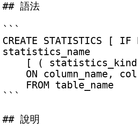
## 語法

```

CREATE STATISTICS [ IF 
statistics_name

    [ ( statistics_kind [, ... ] ) ]

    ON column_name, column_name [, ...]

    FROM table_name

```

## 說明
