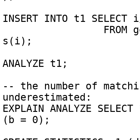
INSERT INTO t1 SELECT i
                 FROM generate_series(1,1000000) 
s(i);

ANALYZE t1;

-- the number of matchi
underestimated:

EXPLAIN ANALYZE SELECT 
(b = 0);
