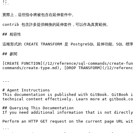
);

```

實際上，這些指令將被包含在延伸套件中。

contrib 包含許多提供轉換的延伸套件，可以作為真實範例。

## 相容性

這種形式的 CREATE TRANSFORM 是 PostgreSQL 延伸功能。SQL
## 參閱

[CREATE FUNCTION](/12/reference/sql-commands/create-fun
commands/create-type.md), [DROP TRANSFORM](/12/referenc
---

# Agent Instructions

This documentation is published with GitBook. GitBook i
technical content effectively. Learn more at gitbook.co
## Querying This Documentation

If you need additional information that is not directly
Perform an HTTP GET request on the current page URL wit
```
