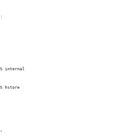
：

S internal

S hstore
