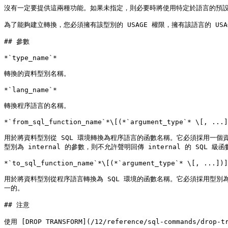
沒有一定要提供這兩種功能。如果未指定，則必要時將使用特定於語言的預設
為了能夠建立轉換，您必須擁有該型別的 USAGE 權限，擁有該語言的 USAGE 
## 參數

*`type_name`*

轉換的資料型別名稱。

*`lang_name`*

轉換程序語言的名稱。

*`from_sql_function_name`*\[(*`argument_type`* \[, ...]
用於將資料型別從 SQL 環境轉換為程序語言的函數名稱。它必須採用一個資料
型別為 internal 的參數，則不允許聲明回傳 internal 的 S
*`to_sql_function_name`*\[(*`argument_type`* \[, ...])]

用於將資料型別從程序語言轉換為 SQL 環境的函數名稱。它必須採用型別
一的。

## 注意

使用 [DROP TRANSFORM](/12/reference/sql-commands/drop-