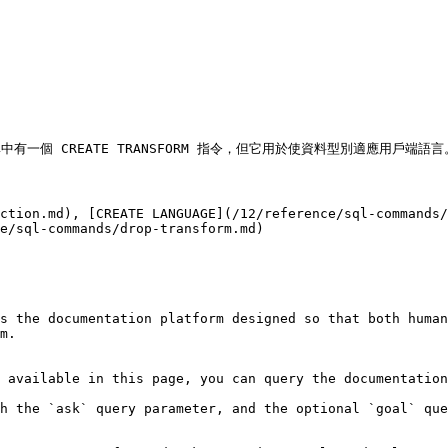
 標準中有一個 CREATE TRANSFORM 指令，但它用於使資料型別適應用戶端語言。
ction.md), [CREATE LANGUAGE](/12/reference/sql-commands/
e/sql-commands/drop-transform.md)

s the documentation platform designed so that both human
m.

 available in this page, you can query the documentation
h the `ask` query parameter, and the optional `goal` que