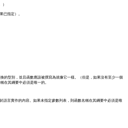
）

如果已指定）。

數將是轉換的型別，並且函數應該被撰寫為就像它一樣。（但是，如果沒有至少一個
名稱在其綱要中必須是唯一的。

特定於語言實作的內容。如果未指定參數列表，則函數名稱在其綱要中必須是唯