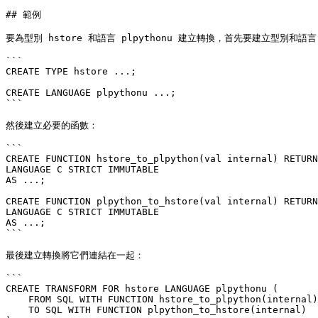
## 範例

要為型別 hstore 和語言 plpythonu 建立轉換，首先要建立型別和語言
```

CREATE TYPE hstore ...;

CREATE LANGUAGE plpythonu ...;

```

然後建立必要的函數：

```

CREATE FUNCTION hstore_to_plpython(val internal) RETURN
LANGUAGE C STRICT IMMUTABLE

AS ...;

CREATE FUNCTION plpython_to_hstore(val internal) RETURN
LANGUAGE C STRICT IMMUTABLE

AS ...;

```

最後建立轉換將它們連結在一起：

```

CREATE TRANSFORM FOR hstore LANGUAGE plpythonu (

    FROM SQL WITH FUNCTION hstore_to_plpython(internal),

    TO SQL WITH FUNCTION plpython_to_hstore(internal)
