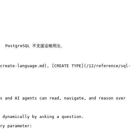
 PostgreSQL 不支援這種用法。

create-language.md), [CREATE TYPE](/12/reference/sql-
s and AI agents can read, navigate, and reason over 
 dynamically by asking a question.

ry parameter:
