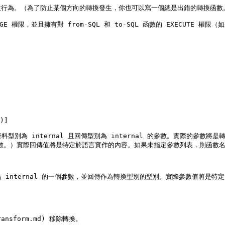
行為。（為了防止某個方向的轉換發生，你也可以寫一個總是出錯的轉換函數。
權限，並且擁有對 from-SQL 和 to-SQL 函數的 EXECUTE 權限（
)]

型別為 internal 且回傳型別為 internal 的參數。實際的參
QL 級函數。）實際回傳值將是特定於語言實作的內容。如果未指定參數列表，則函數
為 internal 的一個參數，並回傳作為轉換型別的型別。實際參數值將是
transform.md) 移除轉換。
