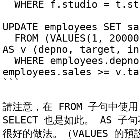
  WHERE f.studio = t.studio AND f.kind = t.kind;

UPDATE employees SET sa
  FROM (VALUES(1, 200000, 1.2), (2, 400000, 1.4)) 
AS v (depno, target, in
  WHERE employees.depno = v.depno AND 
employees.sales >= v.ta
```

請注意，在 FROM 子句中使用 
SELECT 也是如此。 AS
很好的做法。（VALUES 的預設