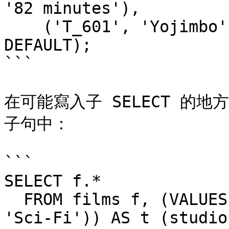
'82 minutes'),

    ('T_601', 'Yojimbo', 106, DEFAULT, 'Drama', 
DEFAULT);

```

在可能寫入子 SELECT 的地方
子句中：

```

SELECT f.*

  FROM films f, (VALUES('MGM', 'Horror'), ('UA', 
'Sci-Fi')) AS t (studio