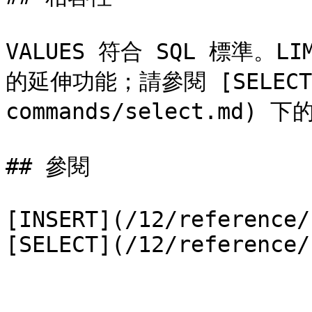
VALUES 符合 SQL 標準。LIMI
的延伸功能；請參閱 [SELECT](
commands/select.md) 下
## 參閱

[INSERT](/12/reference/
[SELECT](/12/reference/