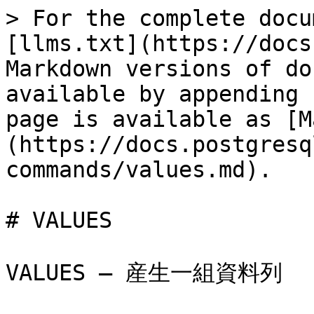
> For the complete docu
[llms.txt](https://docs
Markdown versions of do
available by appending 
page is available as [M
(https://docs.postgresq
commands/values.md).

# VALUES

VALUES — 産生一組資料列
