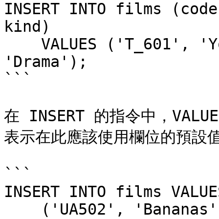
INSERT INTO films (code
kind)

    VALUES ('T_601', 'Yojimbo', 106, '1961-06-16', 
'Drama');

```

在 INSERT 的指令中，VALU
表示在此應該使用欄位的預設值
```

INSERT INTO films VALUES
    ('UA502', 'Bananas', 105, DEFAULT, 'Comedy', 