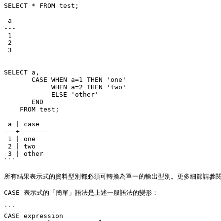
SELECT * FROM test;

 a

---

 1

 2

 3

SELECT a,

       CASE WHEN a=1 THEN 'one'

            WHEN a=2 THEN 'two'

            ELSE 'other'

       END

    FROM test;

 a | case

---+-------

 1 | one

 2 | two

 3 | other

```

所有結果表示式的資料型別都必須可轉換為單一的輸出型別。更多細節請參閱 [10.5 節](/1
CASE 表示式的「簡單」語法是上述一般語法的變形：

```

CASE expression
