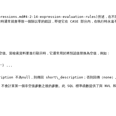
lue-expressions.md#4-2-14-expression-evaluation-
時通常就會導致一個除以零的錯誤，即使它在 CASE 部分內，在執行時永遠不
傳空值。當檢索資料要進行顯示時，它通常用於將預認值替換為空值，例如：

') ...

iption 不為null，則傳回 short\_description；否則回傳（none）。
說，不會計算第一個非空值參數之後的參數。此 SQL 標準函數提供了與 NVL 