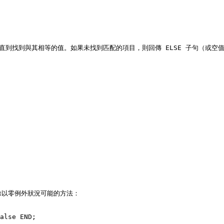
到找到與其相等的值。如果未找到匹配的項目，則回傳 ELSE 子句（或空值）的
除以零例外狀況可能的方法：

alse END;
