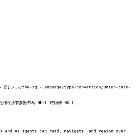
e-sql-language/type-conversion/union-case-
僅在所有參數都為 NULL 時回傳 NULL。

s and AI agents can read, navigate, and reason over 