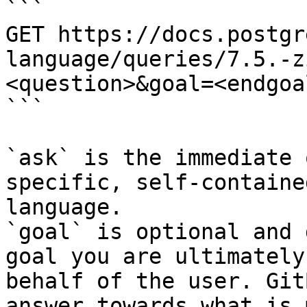
```

GET https://docs.postgr
language/queries/7.5.-z
<question>&goal=<endgoal
```

`ask` is the immediate 
specific, self-containe
language.

`goal` is optional and 
goal you are ultimately
behalf of the user. Git
answer towards what is 