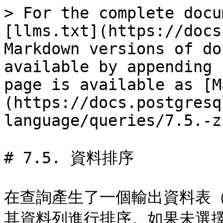
> For the complete docu
[llms.txt](https://docs
Markdown versions of do
available by appending 
page is available as [M
(https://docs.postgresq
language/queries/7.5.-z
# 7.5. 資料排序

在查詢產生了一個輸出資料表
其資料列進行排序。如果未選