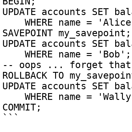
BEGIN;

UPDATE accounts SET bal
    WHERE name = 'Alice';

SAVEPOINT my_savepoint;

UPDATE accounts SET bal
    WHERE name = 'Bob';

-- oops ... forget that
ROLLBACK TO my_savepoint
UPDATE accounts SET bal
    WHERE name = 'Wally';

COMMIT;

```
