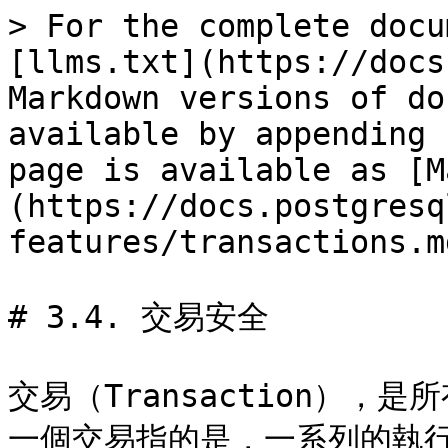
> For the complete docu
[llms.txt](https://docs
Markdown versions of do
available by appending 
page is available as [M
(https://docs.postgresq
features/transactions.md
# 3.4. 交易安全

交易（Transaction）
一個交易指的是，一系列的執