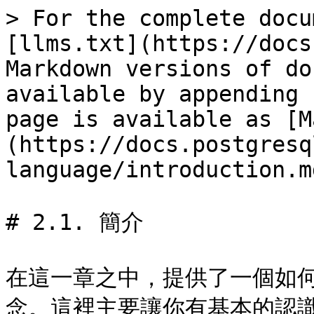
> For the complete docu
[llms.txt](https://docs
Markdown versions of do
available by appending 
page is available as [M
(https://docs.postgresq
language/introduction.md
# 2.1. 簡介

在這一章之中，提供了一個如何
念。這裡主要讓你有基本的認識