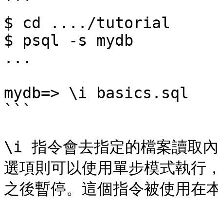
```

$ cd ..../tutorial

$ psql -s mydb

...

mydb=> \i basics.sql

```

\i 指令會去指定的檔案讀取內容
選項則可以使用單步模式執行
之後暫停。這個指令被使用在本節的