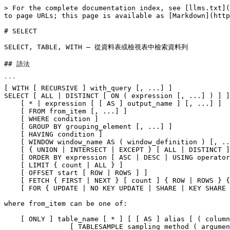
> For the complete documentation index, see [llms.txt](https://docs.postgresql.tw/llms.txt). Markdown versions of documentation pages are available by appending `.md` to page URLs; this page is available as [Markdown](https://docs.postgresql.tw/13/reference/sql-commands/select.md).

# SELECT

SELECT, TABLE, WITH — 從資料表或檢視表中檢索資料列

## 語法

```
[ WITH [ RECURSIVE ] with_query [, ...] ]
SELECT [ ALL | DISTINCT [ ON ( expression [, ...] ) ] ]
    [ * | expression [ [ AS ] output_name ] [, ...] ]
    [ FROM from_item [, ...] ]
    [ WHERE condition ]
    [ GROUP BY grouping_element [, ...] ]
    [ HAVING condition ]
    [ WINDOW window_name AS ( window_definition ) [, ...] ]
    [ { UNION | INTERSECT | EXCEPT } [ ALL | DISTINCT ] select ]
    [ ORDER BY expression [ ASC | DESC | USING operator ] [ NULLS { FIRST | LAST } ] [, ...] ]
    [ LIMIT { count | ALL } ]
    [ OFFSET start [ ROW | ROWS ] ]
    [ FETCH { FIRST | NEXT } [ count ] { ROW | ROWS } { ONLY | WITH TIES } ]
    [ FOR { UPDATE | NO KEY UPDATE | SHARE | KEY SHARE } [ OF table_name [, ...] ] [ NOWAIT | SKIP LOCKED ] [...] ]

where from_item can be one of:

    [ ONLY ] table_name [ * ] [ [ AS ] alias [ ( column_alias [, ...] ) ] ]
                [ TABLESAMPLE sampling_method ( argument [, ...] ) [ REPEATABLE ( seed ) ] ]
    [ LATERAL ] ( select ) [ AS ] alias [ ( column_alias [, ...] ) ]
    with_query_name [ [ AS ] alias [ ( column_alias [, ...] ) ] ]
    [ LATERAL ] function_name ( [ argument [, ...] ] )
                [ WITH ORDINALITY ] [ [ AS ] alias [ ( column_alias [, ...] ) ] ]
    [ LATERAL ] function_name ( [ argument [, ...] ] ) [ AS ] alias ( column_definition [, ...] )
    [ LATERAL ] function_name ( [ argument [, ...] ] ) AS ( column_definition [, ...] )
    [ LATERAL ] ROWS FROM( function_name ( [ argument [, ...] ] ) [ AS ( column_definition [, ...] ) ] [, ...] )
                [ WITH ORDINALITY ] [ [ AS ] alias [ ( column_alias [, ...] ) ] ]
    from_item [ NATURAL ] join_type from_item [ ON join_condition | USING ( join_column [, ...] ) ]

and grouping_element can be one of:

    ( )
    expression
    ( expression [, ...] )
    ROLLUP ( { expression | ( expression [, ...] ) } [, ...] )
    CUBE ( { expression | ( expression [, ...] ) } [, ...] )
    GROUPING SETS ( grouping_element [, ...] )

and with_query is:

    with_query_name [ ( column_name [, ...] ) ] AS [ [ NOT ] MATERIALIZED ] ( select | values | insert | update | delete )

TABLE [ ONLY ] table_name [ * ]
```

## 說明

SELECT 從零個或多個資料表中檢索資料列。SELECT 的一般處理如下：

1. 計算 WITH 列表中的所有查詢語句。這有效地製作可以在 FROM 列表中引用的臨時資料表。在 FROM 中多次引用的 WITH 查詢僅會計算一次。（參閱下面的 [WITH 子句](/13/reference/sql-commands/select.md#with-clause)。）
2. FROM 列表中的所有元素都是計算出來的。（FROM 列表中的每個元素可以是一個真實或虛擬的資料表。）如果在 FROM 列表中指定了多個元素，它們將會交叉查詢在一起。 （參閱下面的 [FROM 語句](/13/reference/sql-commands/select.md#from-clause)。）
3. 如果指定了 WHERE 子句，則從會輸出中過濾掉所有不滿足條件的資料列。（參閱下面的 [WHERE 子句](/13/reference/sql-commands/select.md#where-clause)。）
4. 如果使用了 GROUP BY 子句，或者存在彙總函數的呼叫，則將輸出組合成與一個或多個相符合的資料列群組，合併計算彙總函數的結果。如果存在 HAVING 子句，則會刪除不滿足給定條件的群組。（參閱下面的 [GROUP BY 子句](/13/reference/sql-commands/select.md#group-by-clause)和 [HAVING 子句](/13/reference/sql-commands/select.md#having-clause)。）
5. 使用每個選定的資料列或資料列群組的 SELECT 輸出表示式計算實際輸出的資料列。 （參閱下面的 [SELECT List](/13/reference/sql-commands/select.md#select-list)。）
6. S