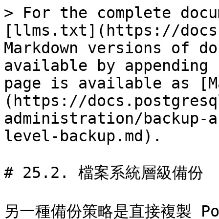
> For the complete docu
[llms.txt](https://docs
Markdown versions of do
available by appending 
page is available as [M
(https://docs.postgresq
administration/backup-a
level-backup.md).

# 25.2. 檔案系統層級備份

另一種備份策略是直接複製 Po