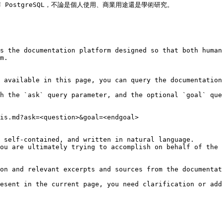
ostgreSQL，不論是個人使用、商業用途還是學術研究。

s the documentation platform designed so that both human
m.

 available in this page, you can query the documentation
h the `ask` query parameter, and the optional `goal` que
is.md?ask=<question>&goal=<endgoal>

 self-contained, and written in natural language.

ou are ultimately trying to accomplish on behalf of the 
on and relevant excerpts and sources from the documentat
esent in the current page, you need clarification or add