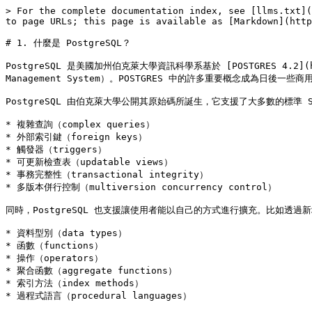
> For the complete documentation index, see [llms.txt](
to page URLs; this page is available as [Markdown](http
# 1. 什麼是 PostgreSQL？

PostgreSQL 是美國加州伯克萊大學資訊科學系基於 [POSTGRES 4.2](htt
Management System）。POSTGRES 中的許多重要概念成為日後一
PostgreSQL 由伯克萊大學公開其原始碼所誕生，它支援了大多數的標準 
* 複雜查詢（complex queries）

* 外部索引鍵（foreign keys）

* 觸發器（triggers）

* 可更新檢查表（updatable views）

* 事務完整性（transactional integrity）

* 多版本併行控制（multiversion concurrency control）

同時，PostgreSQL 也支援讓使用者能以自己的方式進行擴充。比如透過新
* 資料型別（data types）

* 函數（functions）

* 操作（operators）

* 聚合函數（aggregate functions）

* 索引方法（index methods）

* 過程式語言（procedural languages）
