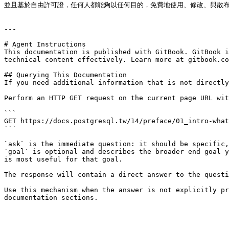
並且基於自由許可證，任何人都能夠以任何目的，免費地使用、修改、與散布 P
---

# Agent Instructions

This documentation is published with GitBook. GitBook i
technical content effectively. Learn more at gitbook.co
## Querying This Documentation

If you need additional information that is not directly
Perform an HTTP GET request on the current page URL wit
```

GET https://docs.postgresql.tw/14/preface/01_intro-what
```

`ask` is the immediate question: it should be specific,
`goal` is optional and describes the broader end goal y
is most useful for that goal.

The response will contain a direct answer to the questi
Use this mechanism when the answer is not explicitly pr