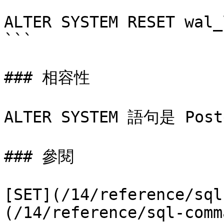
```

ALTER SYSTEM RESET wal_
```

### 相容性

ALTER SYSTEM 語句是 Pos
### 參閱

[SET](/14/reference/sql
(/14/reference/sql-comm