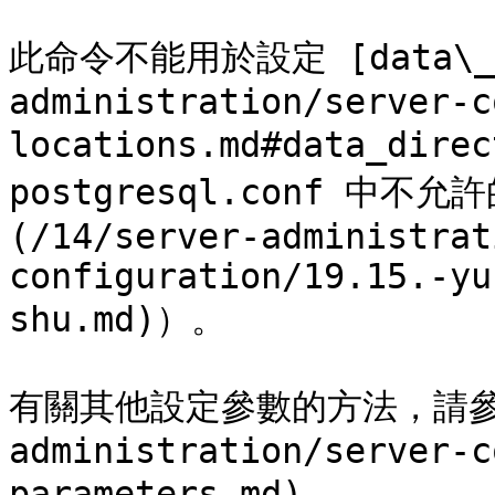
此命令不能用於設定 [data\_dir
administration/server-c
locations.md#data_dir
postgresql.conf 中不允
(/14/server-administrat
configuration/19.15.-yu
shu.md)）。

有關其他設定參數的方法，請參閱[第
administration/server-c
parameters.md)。
