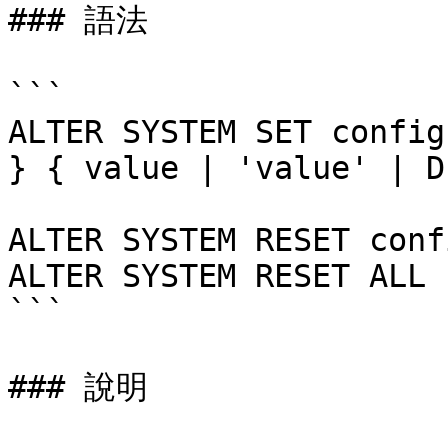
### 語法

```

ALTER SYSTEM SET config
} { value | 'value' | D
ALTER SYSTEM RESET conf
ALTER SYSTEM RESET ALL

```

### 說明
