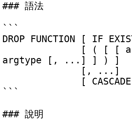
### 語法

```

DROP FUNCTION [ IF EXIS
              [ ( [ [ argmode ] [ argname ] 
argtype [, ...] ] ) ] 

              [, ...]

              [ CASCADE | RESTRICT ]

```

### 說明
