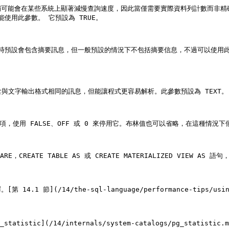
可能會在某些系統上顯著減慢查詢速度，因此當僅需要實際資料列計數而非精確時
使用此參數。 它預設為 TRUE。

時預設會包含摘要訊息，但一般預設的情況下不包括摘要信息，不過可以使用此選項
式包含與文字輸出格式相同的訊息，但能讓程式更容易解析。此參數預設為 TEXT。

，使用 FALSE、OFF 或 0 來停用它。布林值也可以省略，在這種情況下假定
LARE，CREATE TABLE AS 或 CREATE MATERIALIZED VIEW A
節](/14/the-sql-language/performance-tips/usin
tistic](/14/internals/system-catalogs/pg_stat