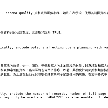
schema-qualify 資料表和函數名稱，始終在表示式中使用其範圍資
資料列的估計寬度。此參數預設為 TRUE。

ically, include options affecting query planning with va
的共享塊的數量，命中、讀取、弄髒和寫入的本地區塊的數量，以及讀取和寫入
資料表和索引的資料；臨時區塊包含用於排序、映射、具體化計劃節點和類似情
數量。為上層節點顯示的塊數包括其所有子節點使用的塊數。在文字格式中，僅輸
lly, include the number of records, number of full page 
r may only be used when `ANALYZE` is also enabled. It de