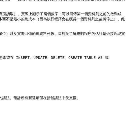
頁面讀取）。實際上顯示了兩個數字：可以回傳第一個資料列之前的啟動成
成本而不是最小的總成本（因為執行程序會在獲得一個資料列之後將停止）。此
為單位）以及實際回傳的總資料列數。這對於了解規劃程序的估計是否接近現實
SERT、UPDATE、DELETE、CREATE TABLE AS 或 
支援的語法。預計所有新選項僅在括號語法中受支援。
