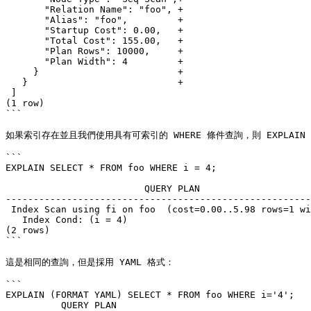
       "Relation Name": "foo", +

       "Alias": "foo",         +

       "Startup Cost": 0.00,   +

       "Total Cost": 155.00,   +

       "Plan Rows": 10000,     +

       "Plan Width": 4         +

     }                         +

   }                           +

 ]

(1 row)

```

如果索引存在並且我們使用具有可索引的 WHERE 條件查詢，則 EXPLAIN
```

EXPLAIN SELECT * FROM foo WHERE i = 4;

                         QUERY PLAN

-------------------------------------------------------
 Index Scan using fi on foo  (cost=0.00..5.98 rows=1 width=4)

   Index Cond: (i = 4)

(2 rows)

```

這是相同的查詢，但是採用 YAML 格式：

```

EXPLAIN (FORMAT YAML) SELECT * FROM foo WHERE i='4';

          QUERY PLAN
