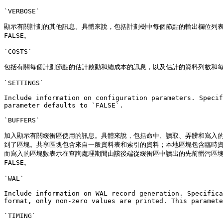
`VERBOSE`

顯示有關計劃的其他訊息。具體來說，包括計劃樹中每個節點的輸出欄位列表， 
FALSE。

`COSTS`

包括有關每個計劃節點的估計啟動和總成本的訊息，以及估計的資料列數和每個
`SETTINGS`

Include information on configuration parameters. Specif
parameter defaults to `FALSE`.

`BUFFERS`

加入顯示有關緩衝區使用的訊息。具體來說，包括命中、讀取、弄髒和寫入
到了區塊。共享區塊包含來自一般資料表和索引的資料；本地區塊包含臨時
而寫入的區塊數表示在查詢處理期間由該後端從緩衝區中讀出的先前髒污區塊的
FALSE。

`WAL`

Include information on WAL record generation. Specifica
format, only non-zero values are printed. This paramete
`TIMING`
