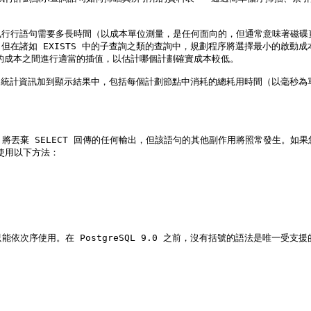
執行行語句需要多長時間（以成本單位測量，是任何面向的，但通常意味著磁碟
但在諸如 EXISTS 中的子查詢之類的查詢中，規劃程序將選擇最小的啟動
端的成本之間進行適當的插值，以估計哪個計劃確實成本較低。

行時的統計資訊加到顯示結果中，包括每個計劃節點中消耗的總耗用時間（以毫秒
丟棄 SELECT 回傳的任何輸出，但該語句的其他副作用將照常發生。如果您希望在 IN
請使用以下方法：

也只能依次序使用。在 PostgreSQL 9.0 之前，沒有括號的語法是唯一受