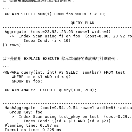
以下是使用彙總函數查詢的查詢計劃範例：

```

EXPLAIN SELECT sum(i) FROM foo WHERE i < 10;

                             QUERY PLAN

-------------------------------------------------------
 Aggregate  (cost=23.93..23.93 rows=1 width=4)

   ->  Index Scan using fi on foo  (cost=0.00..23.92 rows=6 width=4)

         Index Cond: (i < 10)

(3 rows)

```

以下是使用 EXPLAIN EXECUTE 顯示準備好的查詢執行計劃範例：

```

PREPARE query(int, int) AS SELECT sum(bar) FROM test

    WHERE id > $1 AND id < $2

    GROUP BY foo;

EXPLAIN ANALYZE EXECUTE query(100, 200);

                                                       QUERY PLAN                                                       

-------------------------------------------------------
 HashAggregate  (cost=9.54..9.54 rows=1 width=8) (actual time=0.156..0.161 rows=11 loops=1)

   Group Key: foo

   ->  Index Scan using test_pkey on test  (cost=0.29..9.29 rows=50 width=8) (actual time=0.039..0.091 rows=99 loops=1)

         Index Cond: ((id > $1) AND (id < $2))

 Planning time: 0.197 ms

 Execution time: 0.225 ms
