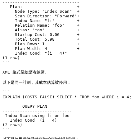
-------------------------------

 - Plan:                      +

     Node Type: "Index Scan"  +

     Scan Direction: "Forward"+

     Index Name: "fi"         +

     Relation Name: "foo"     +

     Alias: "foo"             +

     Startup Cost: 0.00       +

     Total Cost: 5.98         +

     Plan Rows: 1             +

     Plan Width: 4            +

     Index Cond: "(i = 4)"    

(1 row)

```

XML 格式留給讀者練習。

以下是同一計劃，其成本估算被停用：

```

EXPLAIN (COSTS FALSE) SELECT * FROM foo WHERE i = 4;

        QUERY PLAN

----------------------------

 Index Scan using fi on foo

   Index Cond: (i = 4)

(2 rows)

```
