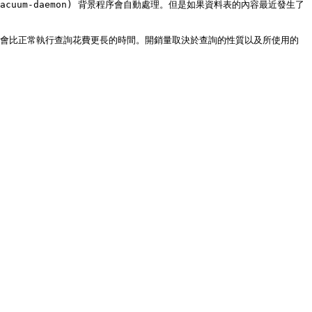
6-the-autovacuum-daemon) 背景程序會自動處理。但是如果資料表的內容最近發生了
ZE 有時會比正常執行查詢花費更長的時間。開銷量取決於查詢的性質以及所使用的