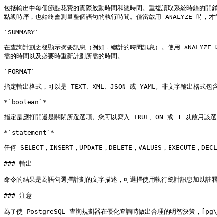
包括輸出中每個節點花費的實際啟動時間和總時間。重複讀取系統時鐘的開銷
點級時序，也始終會測量整個語句的執行時間。僅當啟用 ANALYZE 時，才能
`SUMMARY`

在查詢計劃之後顯示摘要訊息（例如，總計的時間訊息）。使用 ANALYZE 
需的時間以及必要時重新計劃所需的時間。

`FORMAT`

指定輸出格式，可以是 TEXT、XML、JSON 或 YAML。非文字輸出格
*`boolean`*

指定是應打開還是關閉所選選項。您可以寫入 TRUE、ON 或 1 以啟用該選項
*`statement`*

任何 SELECT，INSERT，UPDATE，DELETE，VALUES，EXECUTE，DEC
### 輸出

命令的結果是為語句選擇計劃的文字描述，可選擇使用執行統計訊息加以註釋。[第 14.1 
### 注意

為了使 PostgreSQL 查詢規劃器在優化查詢時做出合理的明智決策，[pg\_sta