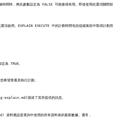
間時，將此參數設定為 FALSE 可能會很有用。即使使用此選項關閉節
啟用。EXPLAIN EXECUTE 中的計劃時間包括從緩衝區中取得計劃所
為 TRUE。

S 語句，您希望查看其執行計劃。

g-explain.md)描述了其所提供的訊息。

istic.md) 資料應該是查詢中使用的所有資料表的最新數據。通常，