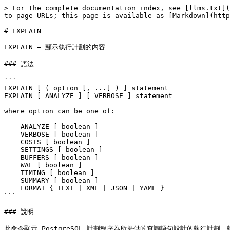
> For the complete documentation index, see [llms.txt](
to page URLs; this page is available as [Markdown](http
# EXPLAIN

EXPLAIN — 顯示執行計劃的內容

### 語法

```

EXPLAIN [ ( option [, ...] ) ] statement

EXPLAIN [ ANALYZE ] [ VERBOSE ] statement

where option can be one of:

    ANALYZE [ boolean ]

    VERBOSE [ boolean ]

    COSTS [ boolean ]

    SETTINGS [ boolean ]

    BUFFERS [ boolean ]

    WAL [ boolean ]

    TIMING [ boolean ]

    SUMMARY [ boolean ]

    FORMAT { TEXT | XML | JSON | YAML }

```

### 說明

此命令顯示 PostgreSQL 計劃程序為所提供的查詢語句設計的執行計