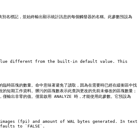
料表別名標記，並始終輸出顯示統計訊息的每個觸發器的名稱。此參數預設為 
lue different from the built-in default value. This 
的臨時區塊的數量。命中意味著避免了讀取，因為在需要時已經在緩衝區中找
況的短期工作資料。髒污的區塊數表示此查詢更改的先前未修改的區塊數量；
出非零的值。僅當啟用 ANALYZE 時，才能使用此參數。它預設為 
images (fpi) and amount of WAL bytes generated. In text 
faults to `FALSE`.
