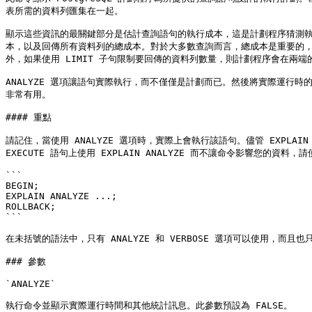
表所需的資料列匯集在一起。

顯示這些資訊的最關鍵部分是估計查詢語句的執行成本，這是計劃程序猜測
本，以及回傳所有資料列的總成本。對於大多數查詢而言，總成本是重要的，
外，如果使用 LIMIT 子句限制要回傳的資料列數量，則計劃程序會在兩
ANALYZE 選項讓語句實際執行，而不僅僅是計劃而已。然後將實際運
非常有用。

#### 重點

請記住，當使用 ANALYZE 選項時，實際上會執行該語句。儘管 EXPLAIN 將
EXECUTE 語句上使用 EXPLAIN ANALYZE 而不讓命令影響您的資料，
```

BEGIN;

EXPLAIN ANALYZE ...;

ROLLBACK;

```

在未括號的語法中，只有 ANALYZE 和 VERBOSE 選項可以使用，而且
### 參數

`ANALYZE`

執行命令並顯示實際運行時間和其他統計訊息。此參數預設為 FALSE。
