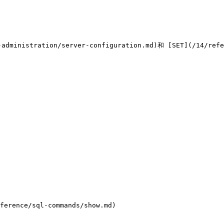
tration/server-configuration.md)和 [SET](/14/refer
ference/sql-commands/show.md)
