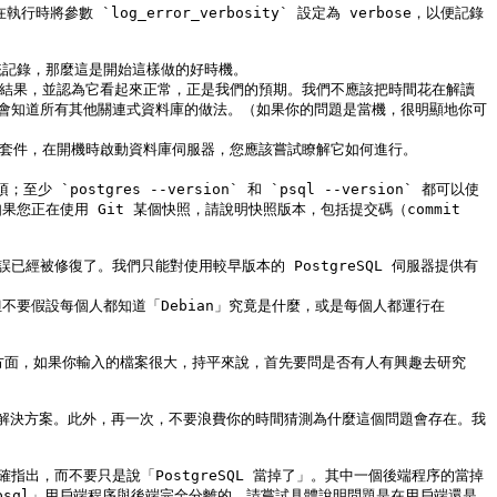
出結果，並認為它看起來正常，正是我們的預期。我們不應該把時間花在解讀
們更不會知道所有其他關連式資料庫的做法。（如果你的問題是當機，很明顯地你可
套件，在開機時啟動資料庫伺服器，您應該嘗試瞭解它如何進行。

 `postgres --version` 和 `psql --version` 都可以使
正在使用 Git 某個快照，請說明快照版本，包括提交碼（commit 
要假設每個人都知道「Debian」究竟是什麼，或是每個人都運行在 
方面，如果你輸入的檔案很大，持平來說，首先要問是否有人有興趣去研究
解決方案。此外，再一次，不要浪費你的時間猜測為什麼這個問題會存在。我
確指出，而不要只是說「PostgreSQL 當掉了」。其中一個後端程序的當掉
psql」用戶端程序與後端完全分離的。請嘗試具體說明問題是在用戶端還是