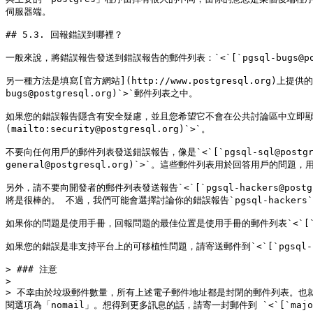
伺服器端。

## 5.3. 回報錯誤到哪裡？

一般來說，將錯誤報告發送到錯誤報告的郵件列表：`<`[`pgsql-bugs@post
另一種方法是填寫[官方網站](http://www.postgresql.org)上提供
bugs@postgresql.org)`>`郵件列表之中。

如果您的錯誤報告隱含有安全疑慮，並且您希望它不會在公共討論區中立即顯示，請不要將
(mailto:security@postgresql.org)`>`。

不要向任何用戶的郵件列表發送錯誤報告，像是`<`[`pgsql-sql@postgresql.org
general@postgresql.org)`>`。這些郵件列表用於回答用戶
另外，請不要向開發者的郵件列表發送報告`<`[`pgsql-hackers@postgre
將是很棒的。 不過，我們可能會選擇討論你的錯誤報告`pgsql-hacker
如果你的問題是使用手冊，回報問題的最佳位置是使用手冊的郵件列表`<`[`pgsql-d
如果您的錯誤是非支持平台上的可移植性問題，請寄送郵件到`<`[`pgsql-hackers
> ### 注意

>

> 不幸由於垃圾郵件數量，所有上述電子郵件地址都是封閉的郵件列表。也
閱選項為「nomail」。想得到更多訊息的話，請寄一封郵件到 `<`[`majordom