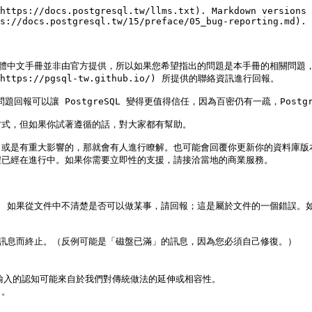
https://docs.postgresql.tw/llms.txt). Markdown versions 
s://docs.postgresql.tw/15/preface/05_bug-reporting.md).

中文手冊並非由官方提供，所以如果您希望指出的問題是本手冊的相關問題，請透過 [討論區
](https://pgsql-tw.github.io/) 所提供的聯絡資訊進行回報。

問題回報可以讓 PostgreSQL 變得更值得信任，因為百密仍有一疏，Post
式，但如果你試著遵循的話，對大家都有幫助。

、或是有重大影響的，那就會有人進行瞭解。也可能會回覆你更新你的資料庫版
已經在進行中。如果你需要立即性的支援，請接洽當地的商業服務。

。 如果從文件中不清楚是否可以做某事，請回報；這是屬於文件的一個錯誤。
錯誤訊息而終止。（反例可能是「磁盤已滿」的訊息，因為您必須自己修復。）

輸入的認知可能來自於我們對傳統做法的延伸或相容性。

。
