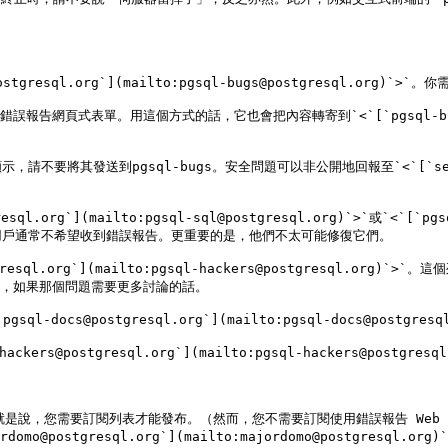
gresql.org`](mailto:pgsql-bugs@postgresql.or
的錯誤報告網頁式表單。用這個方式的話，它也會把內容轉寄到`<`[`pgsql-bugs@po
其發送到pgsql-bugs。安全問題可以非公開地回報至`<`[`security
`](mailto:pgsql-sql@postgresql.org)`>`或`<`[`pgsql-
的問題，用戶通常不希望收到錯誤報告。更重要的是，他們不太可能修復它們。

sql.org`](mailto:pgsql-hackers@postgresql.org
s`，如果那個問題需要更多討論的話。

ocs@postgresql.org`](mailto:pgsql-docs@postgr
@postgresql.org`](mailto:pgsql-hackers@postgre
就是說，您需要訂閱列表才能發布。（然而，您不需要訂閱使用錯誤報告 Web
o@postgresql.org`](mailto:majordomo@postgresq