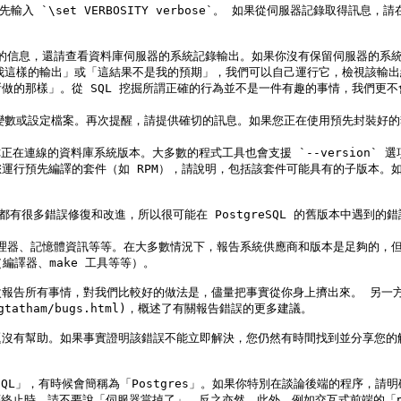
我這樣的輸出」或「這結果不是我的預期」，我們可以自己運行它，檢視該輸
e 所做的那樣」。從 SQL 挖掘所謂正確的行為並不是一件有趣的事情，我
變數或設定檔案。再次提醒，請提供確切的訊息。如果您正在使用預先封裝好的
到你正在連線的資料庫系統版本。大多數的程式工具也會支援 `--version` 選項；至少
預先編譯的套件（如 RPM），請說明，包括該套件可能具有的子版本。如果您
理器、記憶體資訊等等。在大多數情況下，報告系統供應商和版本是足夠的，但不
譯器、make 工具等等）。

次報告所有事情，對我們比較好的做法是，儘量把事實從你身上擠出來。 另一
/~sgtatham/bugs.html)，概述了有關報告錯誤的更多建議。

題沒有幫助。如果事實證明該錯誤不能立即解決，您仍然有時間找到並分享您的
QL」，有時候會簡稱為「Postgres」。如果你特別在談論後端的程序，請明
程序終止時，請不要說「伺服器當掉了」，反之亦然。此外，例如交互式前端的「