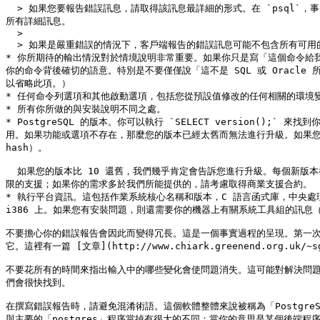
  > 如果您要報告錯誤訊息，請取得該訊息最詳細的形式。在 `psql`，事先輸入 `\set VERBOSITY verbose`。 如果從伺服器記錄取得訊息，請在執行時將參數 `log_error_verbosity` 設定為 verbose，以便記錄
所有詳細訊息。

  >

  > 如果是嚴重錯誤的情況下，客戶端報告的錯誤訊息可能不包含所有可用的信息，還請查看資料庫伺服器的系統記錄輸出。如果你沒有保留伺服器的系統記錄，那麼這是開始這樣做的好時機。

* 你所期待的輸出情況對於情境說明非常重要。如果你只是寫「這個命令給
你的命令背後確切的語意。特別是不要僅僅說「這不是 SQL 或 Oracl
以省略此項。）

* 任何命令列選項和其他啟動選項，包括您從預設值修改的任何相關的環境
* 所有你所做的與安裝說明不同之處。

* PostgreSQL 的版本。你可以執行 `SELECT version();` 來找
用。如果功能或選項不存在，那麼您的版本已經太舊而無法進行升級。如果您運行
hash）。

  如果您的版本比 10 還舊，我們幾乎肯定會告訴您進行升級。每個新版本都有很多錯誤修復和改進，所以很可能在 PostgreSQL 的舊版本中遇到的錯誤已經被修復了。我們只能對使用較早版本的 PostgreSQL 伺服器提供有
限的支援；如果你的需求多於我們所能提供的，請考慮取得商業支援合約。

* 執行平台資訊。這包括作業系統核心名稱和版本，C 語言函式庫，中央處
i386 上。如果您有安裝問題，則還需要你的機器上有關系統工具組的訊息（編
不要擔心你的錯誤報告會因此而變得冗長。這是一個事實過程的呈現。第一
它。這裡有一篇 [文章](http://www.chiark.greenend.org.uk
不要花所有的時間來指出輸入中的哪些變化會使問題消失。這可能對解決問
們會很快找到。

在撰寫錯誤報告時，請避免混淆術語。這個軟體整體來說被稱為「PostgreS
與主要的「postgres」程序當掉有很大的不同；當你的意思是某個後端