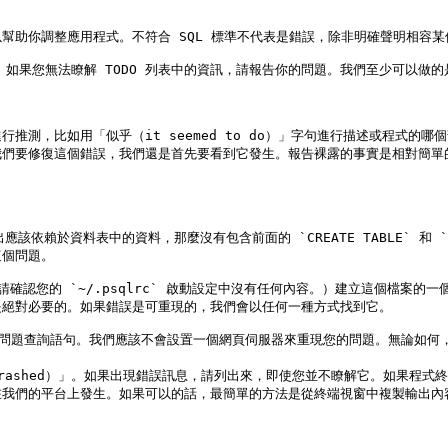
助你調整應用程式。不符合 SQL 標準不代表是錯誤，除非明確聲明相容某
如果您無法瞭解 TODO 列表中的資訊，請報告你的問題。我們至少可以做的是使
推測，比如用「似乎（it seemed to do）」字句進行描述或程式的
我們要修復這個錯誤，我們還是首先要看到它發生。報告裸露的事實是相對簡單
賴於資料表中的資料，那麼沒有包含前面的 `CREATE TABLE` 和 `IN
個問題。

絕對必要的。如果錯誤是可重現的，我們會以任何一種方式找到它。

了（crashed）」。如果出現錯誤訊息，請列出來，即使您並不瞭解它。如果
我們的平台上發生。如果可以的話，最簡單的方法是從終端視窗中複製輸出內容