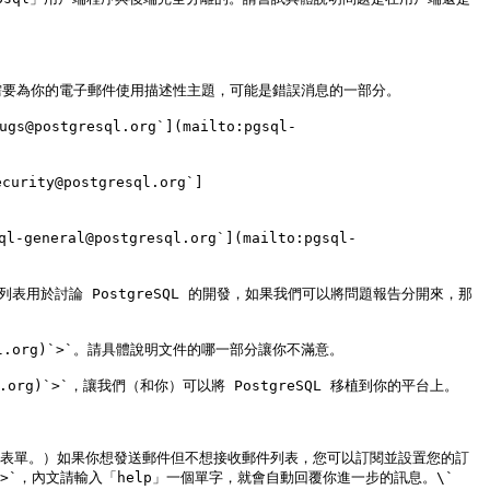
g)`>`。你需要為你的電子郵件使用描述性主題，可能是錯誤消息的一部分。

stgresql.org`](mailto:pgsql-
@postgresql.org`]
general@postgresql.org`](mailto:pgsql-
)`>`。這個列表用於討論 PostgreSQL 的開發，如果我們可以將問題報告分開來，那
esql.org)`>`。請具體說明文件的哪一部分讓你不滿意。

sql.org)`>`，讓我們（和你）可以將 PostgreSQL 移植到你的平台上。

 表單。）如果你想發送郵件但不想接收郵件列表，您可以訂閱並設置您的訂
l.org)`>`，內文請輸入「help」一個單字，就會自動回覆你進一步的訊息。\`
