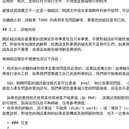
這裡的「程式」是指任何可執行文件，不僅僅是後端執行的程序。

緩慢或資源匱乏不一定是一個錯誤。閱讀文件或在某個郵件列表中提問，可以幫
在繼續之前，請檢查 TODO 列表和常見問題解答，看看您的錯誤是否已知。 
## 5.2. 回報內容

關於錯誤報告最重要的是陳述所有事實並且只有事實。不要對錯誤的可能性進行
們。即使你有知識性的解釋，也應該是對事實的補充而不是替代它們。如果
認為這並不重要，或者認為報告被理解是應當的。

每個錯誤報告中都應包含以下內容：

* 程式執行步驟的確切順序是重現問題所必需的。這應該是獨立的；如果輸出應該依
庫進行逆向工程，如果我們需要建立自己的資料庫的話，我們很可能會錯過這
  SQL 相關問題的測試最佳格式是可以透過 `psql` 執行並重現問題。（請確認您的 `~/.psqlrc` 啟動設定中沒有任何內容。）建立這個檔案的一個簡單方式是使用 `pg_dump` 來轉出設定該情境的資料表宣告及資料，然
後加入產生問題的查詢語句。我們希望您盡量減少您的問題規模，但這並不是
  如果您的應用程式使用某些其他客戶端界面（如 PHP），請嘗試突顯那些問題查詢語句。我們應該不會設置一個網頁伺服器來重現您的問題。無論如何，請記得提供確切的輸入檔案；不要猜測「大文件」或「中型數據庫」等問題
的可能性。因為這些訊息不夠精確，沒有參考價值。

* 你所得到的輸出。請不要說「不能用（didn't work）」或「壞掉
如實說明。即使您的測試案例的結果是當機或其他明顯的情況，也不一定會在
  > ### 注意

  >
