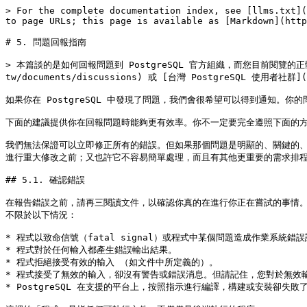
> For the complete documentation index, see [llms.txt](
to page URLs; this page is available as [Markdown](http
# 5. 問題回報指南

> 本篇談的是如何回報問題到 PostgreSQL 官方組織，而您目前閱覽的正體
tw/documents/discussions) 或 [台灣 PostgreSQL 使用者社群
如果你在 PostgreSQL 中發現了問題，我們會很希望可以得到通知。你的
下面的建議提供你在回報問題時能夠更有效率。你不一定要完全遵照下面的方
我們無法保證可以立即修正所有的錯誤。但如果那個問題是明顯的、關鍵的
進行重大修改之前；又也許它不容易簡單處理，而且有其他更重要的需求排程
## 5.1. 確認錯誤

在報告錯誤之前，請再三閱讀文件，以確認你真的在進行你正在嘗試的事情
不限於以下情況：

* 程式以致命信號（fatal signal）或程式中某個問題造成作業系統
* 程式對於任何輸入都產生錯誤輸出結果。

* 程式拒絕接受有效的輸入 （如文件中所定義的）。

* 程式接受了無效的輸入，卻沒有警告或錯誤消息。但請記住，您對於無效
* PostgreSQL 在支援的平台上，按照指示進行編譯，構建或安裝卻失敗了