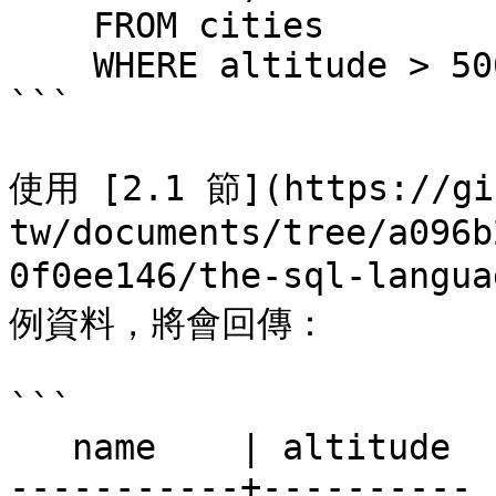
    FROM cities

    WHERE altitude > 500;

```

使用 [2.1 節](https://gi
tw/documents/tree/a096b
0f0ee146/the-sql-langu
例資料，將會回傳：

```

   name    | altitude

-----------+----------
