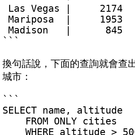
 Las Vegas |     2174

 Mariposa  |     1953

 Madison   |      845

```

換句話說，下面的查詢就會查出
城市：

```

SELECT name, altitude

    FROM ONLY cities

    WHERE altitude > 500;
