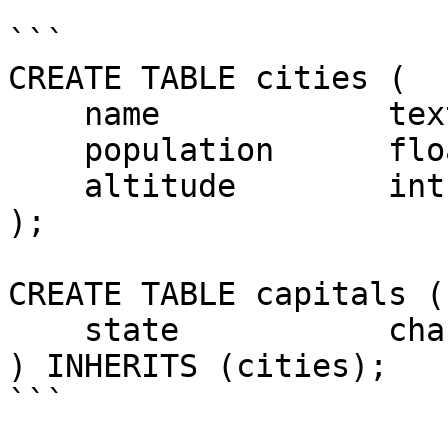
```

CREATE TABLE cities (

    name            text,

    population      float,

    altitude        int     -- in feet

);

CREATE TABLE capitals (

    state           char(2)

) INHERITS (cities);

```
