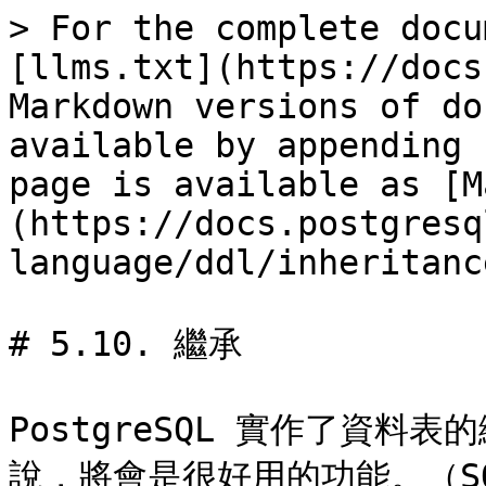
> For the complete docu
[llms.txt](https://docs
Markdown versions of do
available by appending 
page is available as [M
(https://docs.postgresq
language/ddl/inheritanc
# 5.10. 繼承

PostgreSQL 實作了資
說，將會是很好用的功能。（SQ