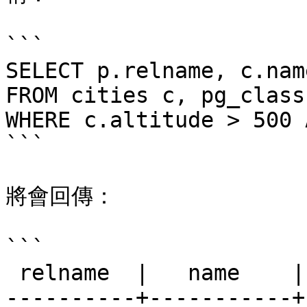
```

SELECT p.relname, c.nam
FROM cities c, pg_class 
WHERE c.altitude > 500 
```

將會回傳：

```

 relname  |   name    | altitude

----------+-----------+