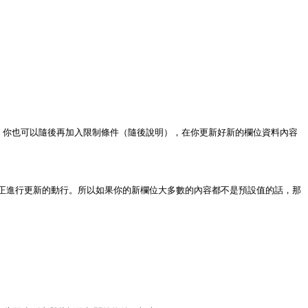
的是，你也可以隨後再加入限制條件（隨後說明），在你更新好新的欄位資料內容
上真正進行更新的動行。所以如果你的新欄位大多數的內容都不是預設值的話，那