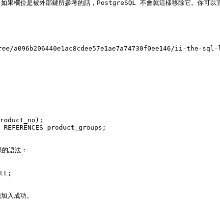
欄位是被外部鍵所參考的話，PostgreSQL 不會就這樣移除它。你可以宣告
ee/a096b206440e1ac8cdee57e1ae7a74730f0ee146/ii-the-sql-
roduct_no);

 REFERENCES product_groups;

的語法：

LL;

加入成功。
