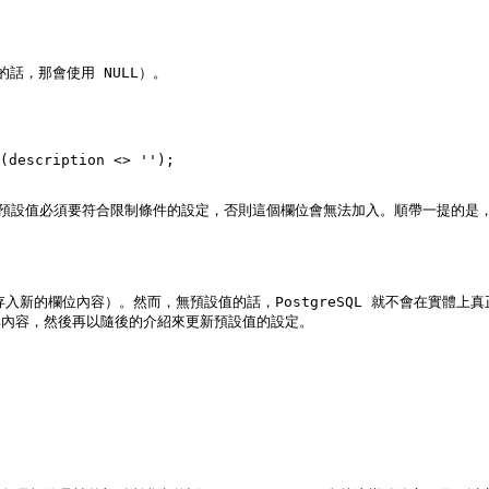
話，那會使用 NULL）。

(description <> '');

得的是，預設值必須要符合限制條件的設定，否則這個欄位會無法加入。順帶一提
入新的欄位內容）。然而，無預設值的話，PostgreSQL 就不會在實體
其內容，然後再以隨後的介紹來更新預設值的設定。
