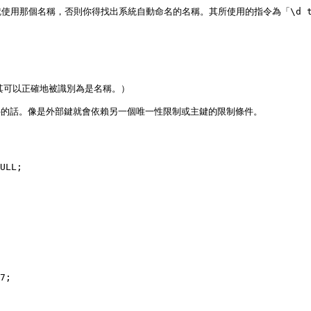
用那個名稱，否則你得找出系統自動命名的名稱。其所使用的指令為「\d ta
可以正確地被識別為是名稱。）

件的話。像是外部鍵就會依賴另一個唯一性限制或主鍵的限制條件。

ULL;

7;
