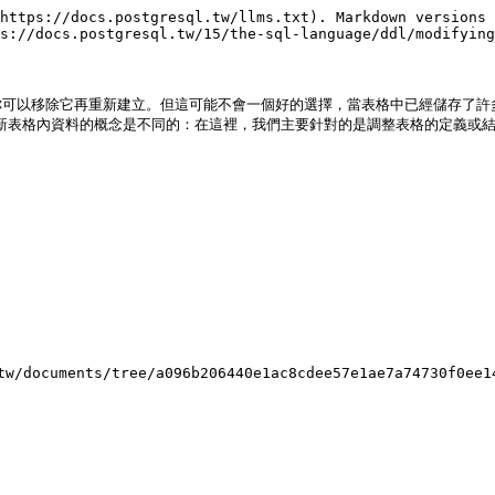
https://docs.postgresql.tw/llms.txt). Markdown versions 
s://docs.postgresql.tw/15/the-sql-language/ddl/modifying
你可以移除它再重新建立。但這可能不會一個好的選擇，當表格中已經儲存了許
和更新表格內資料的概念是不同的：在這裡，我們主要針對的是調整表格的定義或結
documents/tree/a096b206440e1ac8cdee57e1ae7a74730f0ee1