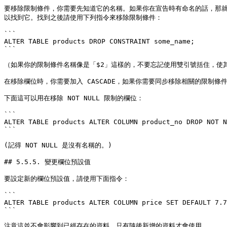
要移除限制條件，你需要先知道它的名稱。如果你在宣告時有命名的話，那就使
以找到它。找到之後請使用下列指令來移除限制條件：

```

ALTER TABLE products DROP CONSTRAINT some_name;

```

（如果你的限制條件名稱像是「$2」這樣的，不要忘記使用雙引號括住，使其
在移除欄位時，你需要加入 CASCADE，如果你需要同步移除相關的限制條
下面這可以用在移除 NOT NULL 限制的欄位：

```

ALTER TABLE products ALTER COLUMN product_no DROP NOT N
```

(記得 NOT NULL 是沒有名稱的。)

## 5.5.5. 變更欄位預設值

要設定新的欄位預設值，請使用下面指令：

```

ALTER TABLE products ALTER COLUMN price SET DEFAULT 7.7
```

注意這並不會影響到已經存在的資料，只有隨後新增的資料才會使用。
