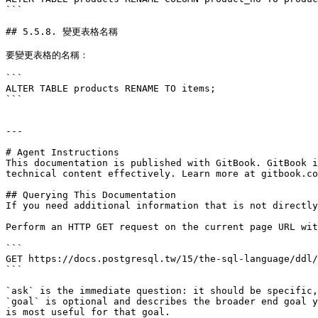
```

## 5.5.8. 變更表格名稱

要變更表格的名稱：

```

ALTER TABLE products RENAME TO items;

```

---

# Agent Instructions

This documentation is published with GitBook. GitBook i
technical content effectively. Learn more at gitbook.co
## Querying This Documentation

If you need additional information that is not directly
Perform an HTTP GET request on the current page URL wit
```

GET https://docs.postgresql.tw/15/the-sql-language/ddl/
```

`ask` is the immediate question: it should be specific,
`goal` is optional and describes the broader end goal y
is most useful for that goal.
