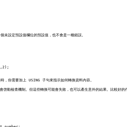
個未設定預設值欄位的預設值，也不會是一種錯誤。

,2);

，你需要加上 USING 子句來指示如何轉換資料內容。

條件也會啓動檢查機制。但這些轉換可能會失敗，也可以產生意外的結果。比較好
t_number;
