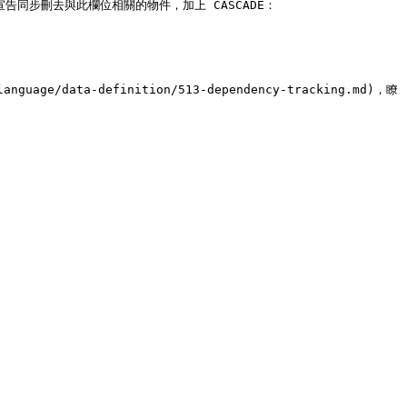
同步刪去與此欄位相關的物件，加上 CASCADE：

language/data-definition/513-dependency-tracking.md)，瞭