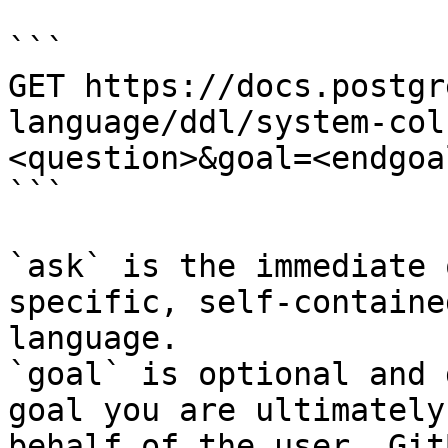
```

GET https://docs.postgr
language/ddl/system-col
<question>&goal=<endgoal
```

`ask` is the immediate 
specific, self-containe
language.

`goal` is optional and 
goal you are ultimately
behalf of the user. Git