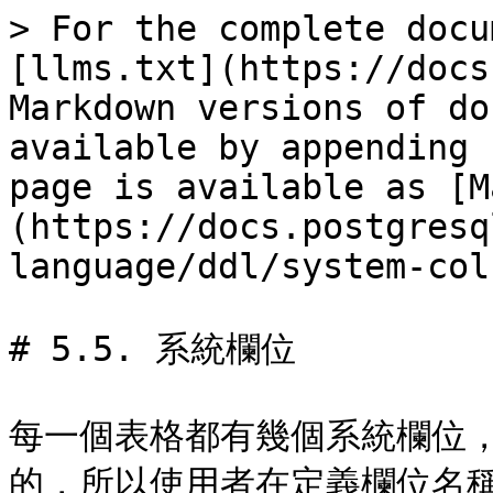
> For the complete docu
[llms.txt](https://docs
Markdown versions of do
available by appending 
page is available as [M
(https://docs.postgresq
language/ddl/system-col
# 5.5. 系統欄位

每一個表格都有幾個系統欄位
的，所以使用者在定義欄位名