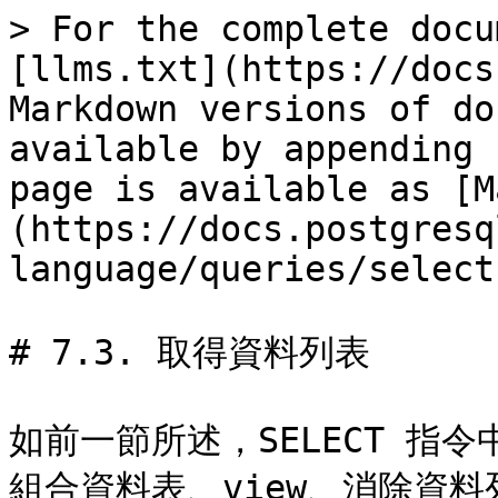
> For the complete docu
[llms.txt](https://docs
Markdown versions of do
available by appending 
page is available as [M
(https://docs.postgresq
language/queries/select
# 7.3. 取得資料列表

如前一節所述，SELECT 指
組合資料表、view、消除資