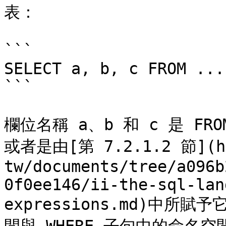
表：

```

SELECT a, b, c FROM ...

```

欄位名稱 a、b 和 c 是 F
或者是由[第 7.2.1.2 節](htt
tw/documents/tree/a096b
0f0ee146/ii-the-sql-lan
expressions.md)中