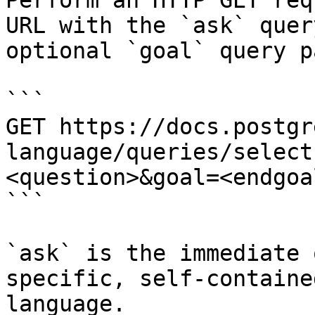
Perform an HTTP GET req
URL with the `ask` quer
optional `goal` query p
```

GET https://docs.postgr
language/queries/select
<question>&goal=<endgoal
```

`ask` is the immediate 
specific, self-containe
language.
