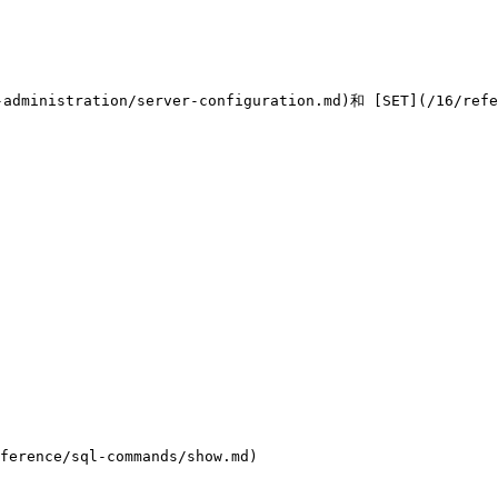
tration/server-configuration.md)和 [SET](/16/refer
ference/sql-commands/show.md)
