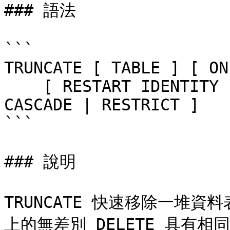
### 語法

```

TRUNCATE [ TABLE ] [ ON
    [ RESTART IDENTITY | CONTINUE IDENTITY ] [ 
CASCADE | RESTRICT ]

```

### 說明

TRUNCATE 快速移除一堆
上的無差別 DELETE 具有