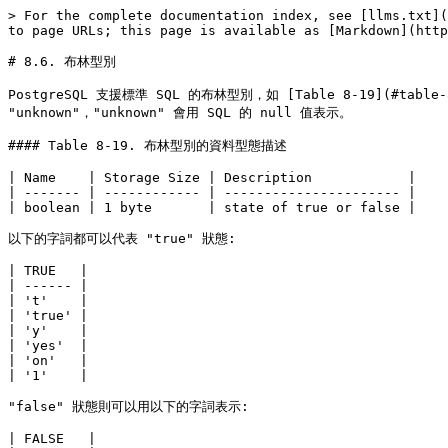
> For the complete documentation index, see [llms.txt](
to page URLs; this page is available as [Markdown](http
# 8.6. 布林型別

PostgreSQL 支援標準 SQL 的布林型別，如 [Table 8-19](#table-
"unknown"，"unknown" 會用 SQL 的 null 值表示。

#### Table 8-19. 布林型別的資料型態描述

| Name    | Storage Size | Description            |

| ------- | ------------ | ---------------------- |

| boolean | 1 byte       | state of true or false |

以下的字詞都可以代表 "true" 狀態:

| TRUE   |

| ------ |

| 't'    |

| 'true' |

| 'y'    |

| 'yes'  |

| 'on'   |

| '1'    |

"false" 狀態則可以用以下的字詞表示:

| FALSE   |
