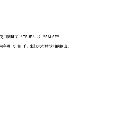
字 "TRUE" 和 "FALSE"。

bie) 使用字母 t 和 f，來顯示布林型別的輸出。
