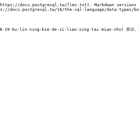
https://docs.postgresql.tw/llms.txt). Markdown versions 
s://docs.postgresql.tw/16/the-sql-language/data-types/bo
8-19-bu-lin-xing-bie-de-zi-liao-xing-tai-miao-shu