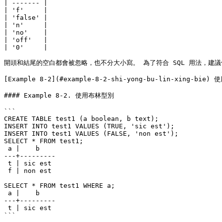
| ------- |

| 'f'     |

| 'false' |

| 'n'     |

| 'no'    |

| 'off'   |

| '0'     |

開頭和結尾的空白都會被忽略，也不分大小寫。 為了符合 SQL 用法，建議使用關鍵
[Example 8-2](#example-8-2-shi-yong-bu-lin-xing-
#### Example 8-2. 使用布林型別

```

CREATE TABLE test1 (a boolean, b text);

INSERT INTO test1 VALUES (TRUE, 'sic est');

INSERT INTO test1 VALUES (FALSE, 'non est');

SELECT * FROM test1;

 a |    b

---+---------

 t | sic est

 f | non est

SELECT * FROM test1 WHERE a;

 a |    b

---+---------

 t | sic est

```
