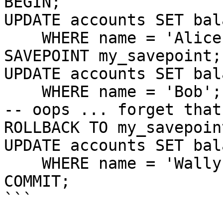
BEGIN;

UPDATE accounts SET bal
    WHERE name = 'Alice';

SAVEPOINT my_savepoint;

UPDATE accounts SET bal
    WHERE name = 'Bob';

-- oops ... forget that
ROLLBACK TO my_savepoint
UPDATE accounts SET bal
    WHERE name = 'Wally';

COMMIT;

```
