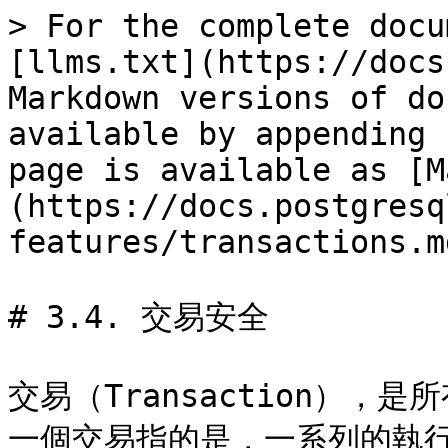
> For the complete docu
[llms.txt](https://docs
Markdown versions of do
available by appending 
page is available as [M
(https://docs.postgresq
features/transactions.md
# 3.4. 交易安全

交易（Transaction）
一個交易指的是，一系列的執