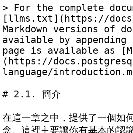
> For the complete docu
[llms.txt](https://docs
Markdown versions of do
available by appending 
page is available as [M
(https://docs.postgresq
language/introduction.md
# 2.1. 簡介

在這一章之中，提供了一個如何
念。這裡主要讓你有基本的認識