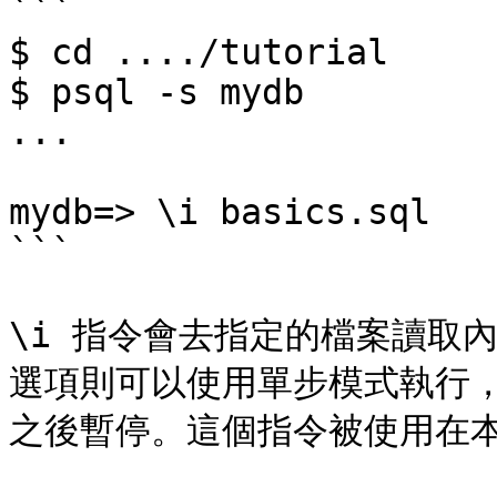
```

$ cd ..../tutorial

$ psql -s mydb

...

mydb=> \i basics.sql

```

\i 指令會去指定的檔案讀取內容
選項則可以使用單步模式執行
之後暫停。這個指令被使用在本節的