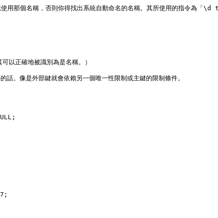
用那個名稱，否則你得找出系統自動命名的名稱。其所使用的指令為「\d ta
可以正確地被識別為是名稱。）

件的話。像是外部鍵就會依賴另一個唯一性限制或主鍵的限制條件。

ULL;

7;
