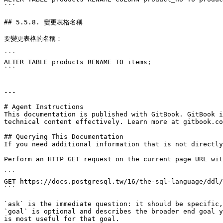
```

## 5.5.8. 變更表格名稱

要變更表格的名稱：

```

ALTER TABLE products RENAME TO items;

```

---

# Agent Instructions

This documentation is published with GitBook. GitBook i
technical content effectively. Learn more at gitbook.co
## Querying This Documentation

If you need additional information that is not directly
Perform an HTTP GET request on the current page URL wit
```

GET https://docs.postgresql.tw/16/the-sql-language/ddl/
```

`ask` is the immediate question: it should be specific,
`goal` is optional and describes the broader end goal y
is most useful for that goal.
