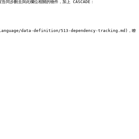
同步刪去與此欄位相關的物件，加上 CASCADE：

language/data-definition/513-dependency-tracking.md)，瞭