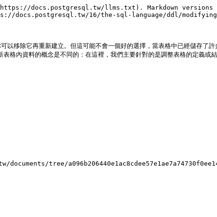
https://docs.postgresql.tw/llms.txt). Markdown versions 
s://docs.postgresql.tw/16/the-sql-language/ddl/modifying
你可以移除它再重新建立。但這可能不會一個好的選擇，當表格中已經儲存了許
和更新表格內資料的概念是不同的：在這裡，我們主要針對的是調整表格的定義或結
documents/tree/a096b206440e1ac8cdee57e1ae7a74730f0ee1