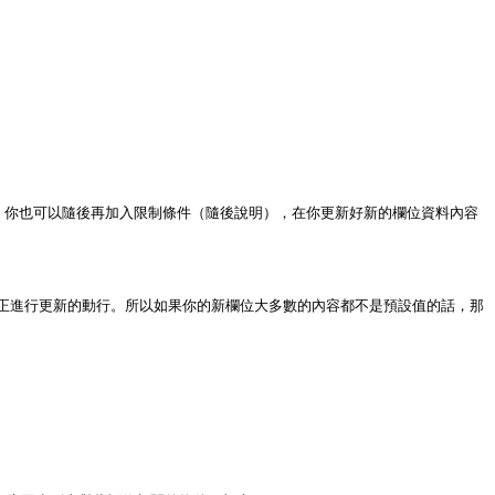
的是，你也可以隨後再加入限制條件（隨後說明），在你更新好新的欄位資料內容
上真正進行更新的動行。所以如果你的新欄位大多數的內容都不是預設值的話，那