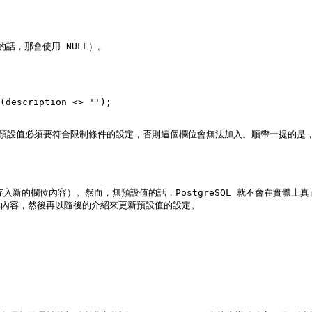
話，那會使用 NULL）。

(description <> '');

得的是，預設值必須要符合限制條件的設定，否則這個欄位會無法加入。順帶一提
入新的欄位內容）。然而，無預設值的話，PostgreSQL 就不會在實體
其內容，然後再以隨後的介紹來更新預設值的設定。
