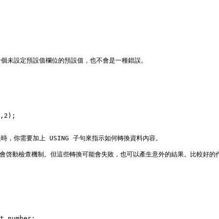
個未設定預設值欄位的預設值，也不會是一種錯誤。

,2);

，你需要加上 USING 子句來指示如何轉換資料內容。

條件也會啓動檢查機制。但這些轉換可能會失敗，也可以產生意外的結果。比較好
t_number;
