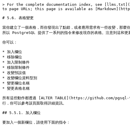
> For the complete documentation index, see [llms.txt](
to page URLs; this page is available as [Markdown](http
# 5.6. 表格變更

當你建立了一個表格，而你發現出了點錯，或者應用需求有一些改變，那麼
所以 PostgreSQL 提供了一系列的指令來修改現存的表格。注意到這
你可以：

* 加入欄位

* 移除欄位

* 加入限制條件

* 移除限制條件

* 改變預設值

* 改變欄位資料型別

* 變更欄位名稱

* 變更表格名稱

所有這些動作都透過 [ALTER TABLE](https://github.com/pgsql-tw/
行，你可以參考該頁面取得詳細資訊。

## 5.5.1. 加入欄位

要加入一個新欄位，請使用下面的指令：
