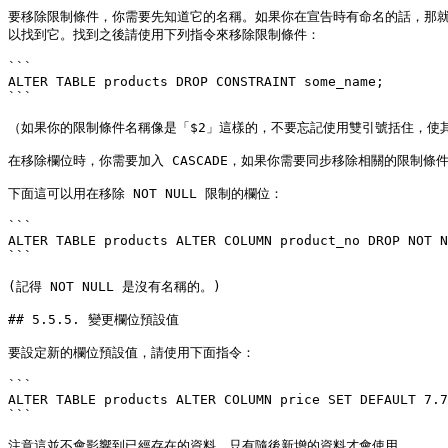
要移除限制條件，你需要先知道它的名稱。如果你在宣告時有命名的話，那就使
以找到它。找到之後請使用下列指令來移除限制條件：

```

ALTER TABLE products DROP CONSTRAINT some_name;

```

（如果你的限制條件名稱像是「$2」這樣的，不要忘記使用雙引號括住，使其
在移除欄位時，你需要加入 CASCADE，如果你需要同步移除相關的限制條
下面這可以用在移除 NOT NULL 限制的欄位：

```

ALTER TABLE products ALTER COLUMN product_no DROP NOT N
```

(記得 NOT NULL 是沒有名稱的。)

## 5.5.5. 變更欄位預設值

要設定新的欄位預設值，請使用下面指令：

```

ALTER TABLE products ALTER COLUMN price SET DEFAULT 7.7
```

注意這並不會影響到已經存在的資料，只有隨後新增的資料才會使用。
