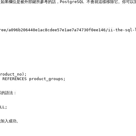
欄位是被外部鍵所參考的話，PostgreSQL 不會就這樣移除它。你可以宣告
ee/a096b206440e1ac8cdee57e1ae7a74730f0ee146/ii-the-sql-
roduct_no);

 REFERENCES product_groups;

的語法：

LL;

加入成功。
