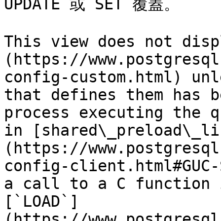
UPDATE 或 SET 覆蓋。

This view does not disp
(https://www.postgresql
config-custom.html) unl
that defines them has b
process executing the q
in [shared\_preload\_li
(https://www.postgresql
config-client.html#GUC-
a call to a C function 
[`LOAD`]
(https://www.postgresql