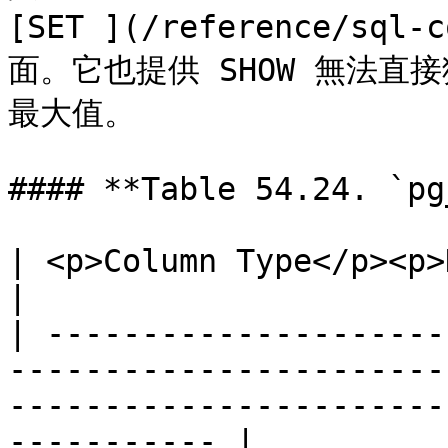
[SET ](/reference/sql
面。它也提供 SHOW 無法
最大值。

#### **Table 54.24. `pg
| <p>Column Type</p><p>Description</p>                                                            
|

| ---------------------
-----------------------
-----------------------
----------- |
