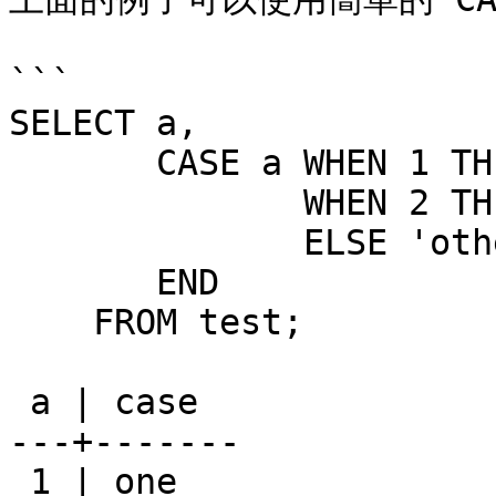
```

SELECT a,

       CASE a WHEN 1 THEN 'one'

              WHEN 2 THEN 'two'

              ELSE 'other'

       END

    FROM test;

 a | case

---+-------

 1 | one
