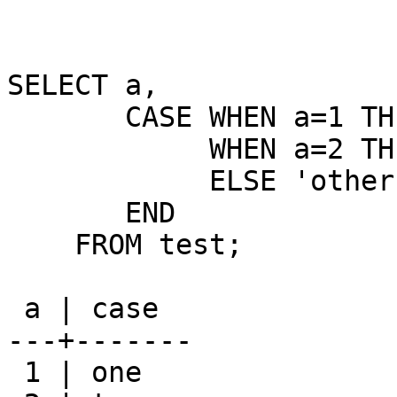
SELECT a,

       CASE WHEN a=1 THEN 'one'

            WHEN a=2 THEN 'two'

            ELSE 'other'

       END

    FROM test;

 a | case

---+-------

 1 | one
