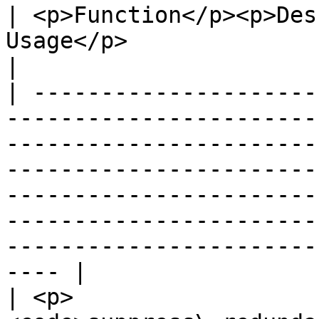
| <p>Function</p><p>Des
Usage</p>                                                                                                                                                                                                                                                                                                            
|

| ---------------------
-----------------------
-----------------------
-----------------------
-----------------------
-----------------------
-----------------------
---- |

| <p>