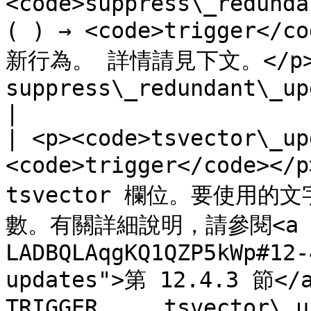
<code>suppress\_redunda
( ) → <code>trigger
新行為。 詳情請見下文。</p><p><
suppress\_redundant\_updates\_trigger()</code></p>                                                
|

| <p><code>tsvector\_up
<code>trigger</code
tsvector 欄位。要使用
數。有關詳細說明，請參閱<a hre
LADBQLAqgKQ1QZP5kWp#12-
updates">第 12.4.3 節</a
TRIGGER ... tsvector\_u