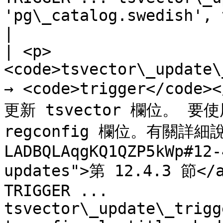
'pg\_catalog.swedish', title, b
|

| <p>
<code>tsvector\_update\
→ <code>trigger</co
更新 tsvector 欄位。 
regconfig 欄位。有關詳細說
LADBQLAqgKQ1QZP5kWp#12-
updates">第 12.4.3 節</a
TRIGGER ... 
tsvector\_update\_trigg