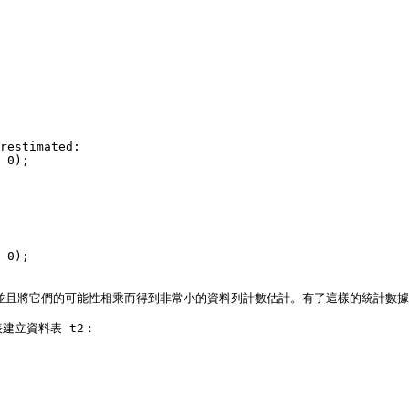
restimated:

 0);

 0);

，並且將它們的可能性相乘而得到非常小的資料列計數估計。有了這樣的統計數據，
立資料表 t2：
