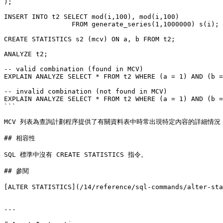
);

INSERT INTO t2 SELECT mod(i,100), mod(i,100)

                 FROM generate_series(1,1000000) s(i);

CREATE STATISTICS s2 (mcv) ON a, b FROM t2;

ANALYZE t2;

-- valid combination (found in MCV)

EXPLAIN ANALYZE SELECT * FROM t2 WHERE (a = 1) AND (b =
-- invalid combination (not found in MCV)

EXPLAIN ANALYZE SELECT * FROM t2 WHERE (a = 1) AND (b =
```

MCV 列表為查詢計劃程序提供了有關資料表中時常出現特定內容的詳細情況
## 相容性

SQL 標準中沒有 CREATE STATISTICS 指令。

## 參閱

[ALTER STATISTICS](/14/reference/sql-commands/alter-sta
---
