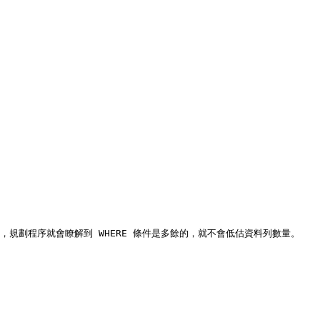
規劃程序就會瞭解到 WHERE 條件是多餘的，就不會低估資料列數量。
