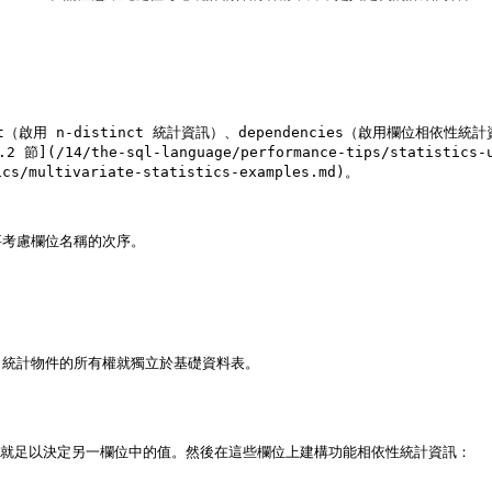
（啟用 n-distinct 統計資訊）、dependencies（啟用欄位相依
e-sql-language/performance-tips/statistics-used-b
cs/multivariate-statistics-examples.md)。

考慮欄位名稱的次序。

統計物件的所有權就獨立於基礎資料表。

值就足以決定另一欄位中的值。然後在這些欄位上建構功能相依性統計資訊：
