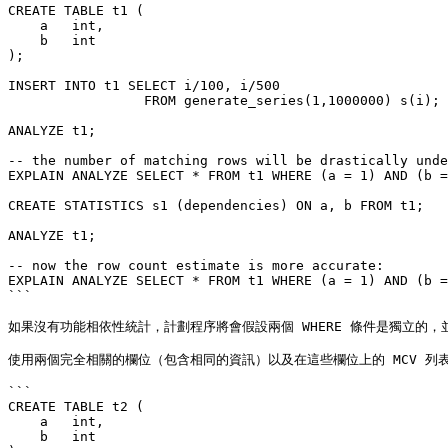
CREATE TABLE t1 (

    a   int,

    b   int

);

INSERT INTO t1 SELECT i/100, i/500

                 FROM generate_series(1,1000000) s(i);

ANALYZE t1;

-- the number of matching rows will be drastically unde
EXPLAIN ANALYZE SELECT * FROM t1 WHERE (a = 1) AND (b =
CREATE STATISTICS s1 (dependencies) ON a, b FROM t1;

ANALYZE t1;

-- now the row count estimate is more accurate:

EXPLAIN ANALYZE SELECT * FROM t1 WHERE (a = 1) AND (b =
```

如果沒有功能相依性統計，計劃程序將會假設兩個 WHERE 條件是獨立的
使用兩個完全相關的欄位（包含相同的資訊）以及在這些欄位上的 MCV 列表建
```

CREATE TABLE t2 (

    a   int,

    b   int
