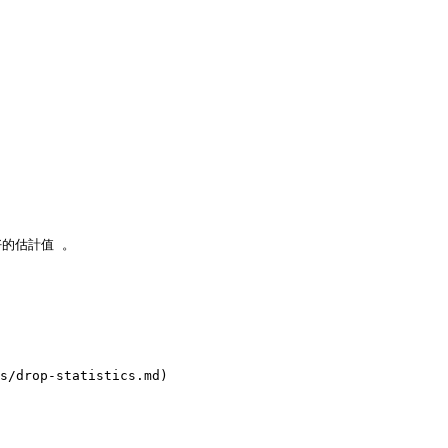
估計值 。

s/drop-statistics.md)
