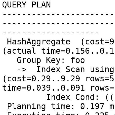
QUERY PLAN                                                       

-----------------------
-----------------------
--------------------

 HashAggregate  (cost=9.54..9.54 rows=1 width=8) 
(actual time=0.156..0.1
   Group Key: foo

   ->  Index Scan using test_pkey on test  
(cost=0.29..9.29 rows=5
time=0.039..0.091 rows=
         Index Cond: ((id > $1) AND (id < $2))

 Planning time: 0.197 ms
