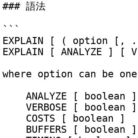
### 語法

```

EXPLAIN [ ( option [, .
EXPLAIN [ ANALYZE ] [ V
where option can be one 
    ANALYZE [ boolean ]

    VERBOSE [ boolean ]

    COSTS [ boolean ]

    BUFFERS [ boolean ]
