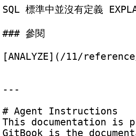
SQL 標準中並沒有定義 EXPLA
### 參閱

[ANALYZE](/11/reference
---

# Agent Instructions

This documentation is p
GitBook is the document