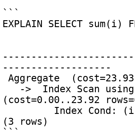
```

EXPLAIN SELECT sum(i) F
                             QU
-----------------------
-------------------

 Aggregate  (cost=23.93..23.93 rows=1 width=4)

   ->  Index Scan using fi on foo  
(cost=0.00..23.92 rows=
         Index Cond: (i < 10)

(3 rows)

```
