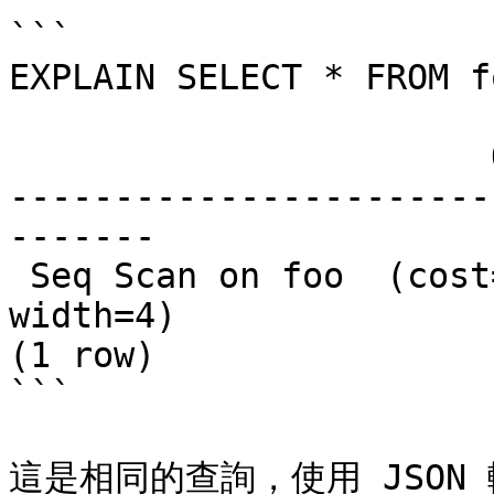
```

EXPLAIN SELECT * FROM fo
                       QUERY PLAN

-----------------------
-------

 Seq Scan on foo  (cost=0.00..155.00 rows=10000 
width=4)

(1 row)

```

這是相同的查詢，使用 JSON 