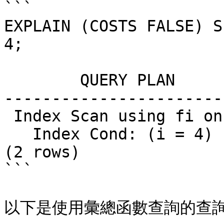
```

EXPLAIN (COSTS FALSE) S
4;

        QUERY PLAN

-----------------------
 Index Scan using fi on foo

   Index Cond: (i = 4)

(2 rows)

```

以下是使用彙總函數查詢的查詢