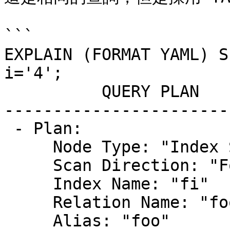
```

EXPLAIN (FORMAT YAML) S
i='4';

          QUERY PLAN

-----------------------
 - Plan:                      +

     Node Type: "Index Scan"  +

     Scan Direction: "Forward"+

     Index Name: "fi"         +

     Relation Name: "foo"     +

     Alias: "foo"             +
