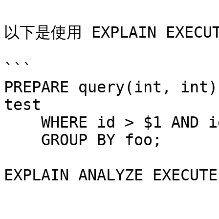
以下是使用 EXPLAIN EXE
```

PREPARE query(int, int)
test

    WHERE id > $1 AND id < $2

    GROUP BY foo;

EXPLAIN ANALYZE EXECUTE