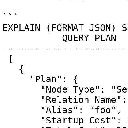
```

EXPLAIN (FORMAT JSON) S
           QUERY PLAN

-----------------------
 [                             +

   {                           +

     "Plan": {                 +

       "Node Type": "Seq Scan",+

       "Relation Name": "foo", +

       "Alias": "foo",         +

       "Startup Cost": 0.00,   +
