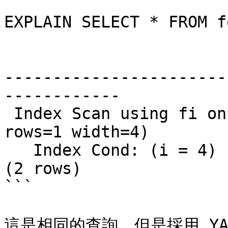
```

EXPLAIN SELECT * FROM f
                         QUERY PL
-----------------------
------------

 Index Scan using fi on foo  (cost=0.00..5.98 
rows=1 width=4)

   Index Cond: (i = 4)

(2 rows)

```

這是相同的查詢，但是採用 YAM