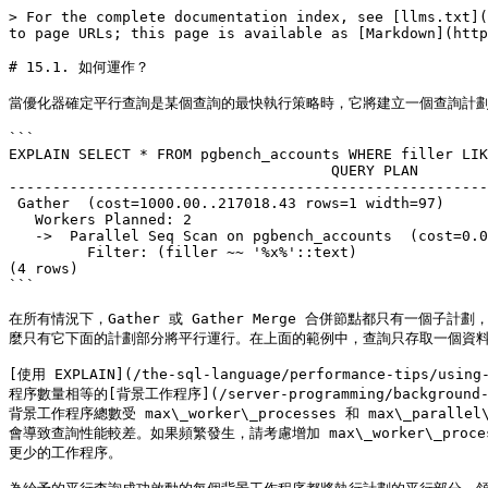
> For the complete documentation index, see [llms.txt](
to page URLs; this page is available as [Markdown](http
# 15.1. 如何運作？

當優化器確定平行查詢是某個查詢的最快執行策略時，它將建立一個查詢計劃，其中包
```

EXPLAIN SELECT * FROM pgbench_accounts WHERE filler LIK
                                     QUERY PLAN                                      

-------------------------------------------------------
 Gather  (cost=1000.00..217018.43 rows=1 width=97)

   Workers Planned: 2

   ->  Parallel Seq Scan on pgbench_accounts  (cost=0.00..216018.33 rows=1 width=97)

         Filter: (filler ~~ '%x%'::text)

(4 rows)

```

在所有情況下，Gather 或 Gather Merge 合併節點都只有一個子
麼只有它下面的計劃部分將平行運行。在上面的範例中，查詢只存取一個資料表，
[使用 EXPLAIN](/the-sql-language/performance
程序數量相等的[背景工作程序](/server-programming/backgroun
背景工作程序總數受 max\_worker\_processes 和 max\_
會導致查詢性能較差。如果頻繁發生，請考慮增加 max\_worker\_processe
更少的工作程序。
