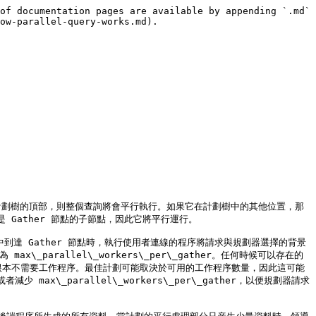
of documentation pages are available by appending `.md` 
ow-parallel-query-works.md).



 節點位於計劃樹的頂部，則整個查詢將會平行執行。如果它在計劃樹中的其他位置，那
Gather 節點的子節點，因此它將平行運行。

查詢執行過程中到達 Gather 節點時，執行使用者連線的程序將請求與規劃器選擇的背景
max\_parallel\_workers\_per\_gather。任何時候可以存在的
序運行，甚至根本不需要工作程序。最佳計劃可能取決於可用的工作程序數量，因此這可能
少 max\_parallel\_workers\_per\_gather，以便規劃器請求